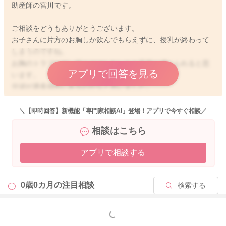
助産師の宮川です。
ご相談をどうもありがとうございます。
お子さんに片方のお胸しか飲んでもらえずに、授乳が終わって
しまうのですね。
お胸のトラブルが、起こりはしないかと不安に感じられると思
アプリで回答を見る
います。
分泌が過多傾向にあるのかなと思いました。
まりさんのお食事の摂取量を控えてもらったり、乳製品、甘い
もの、脂っこいものの摂取も控えるようにしてみてください。
＼【即時回答】新機能「専門家相談AI」登場！アプリで今すぐ相談／
そうしていただくとおっぱいの生産の勢いが少し落ち着いてく
相談はこちら
れることがあると思います。
アプリで相談する
そうしてみていただき、さらに可能であれば、3時間ごとに片方
ずつの授乳をされてみるのもいいですよ。
例えば、朝9時から12時までは、右だけを欲しがるたびにあげま
0歳0カ月の
注目相談
検索する
す。
お昼12時から15時までは、反対の左側だけを欲しがるたびにあ
もっと見る
げる。。