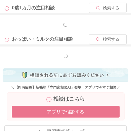
0歳1カ月の
注目相談
検索する
というように交互に授乳をされていくことで、分泌の過多傾向
にあったのが改善されることもあります。
もっと見る
そのようにされて、少し様子を見てみてはいかがでしょうか？
おっぱい・ミルクの
注目相談
検索する
お食事の量などを調整していただくことで、少し勢いが落ち着
く分、飲んでもらえなかった方の間隔を少しは開けやすくなる
もっと見る
かと思います。
それでも間隔を空けるのが辛いなと感じられる時には、触る前
にと比べて気持ち少し楽になったなと感じていただける程度に
絞ってみてください。
そうしていただくとトラブルも避けることができるのではと思
＼【即時回答】新機能「専門家相談AI」登場！アプリで今すぐ相談／
いました。
相談はこちら
数日続けながら様子を見ていただき、張りの程度が落ち着いて
アプリで相談する
きた時には、両方を飲んでもらえるようにお試しいただけたら
と思います。
どうぞよろしくお願いします。