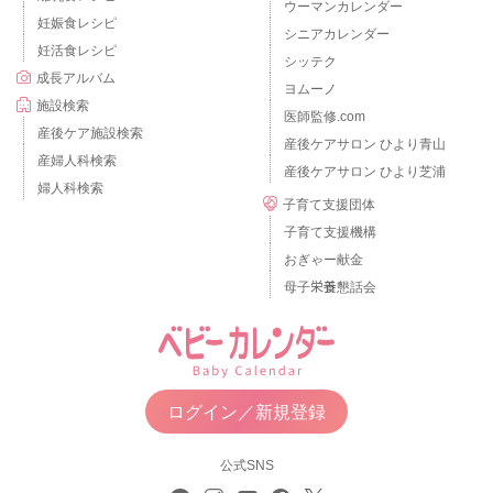
ウーマンカレンダー
妊娠食レシピ
シニアカレンダー
妊活食レシピ
シッテク
成長アルバム
ヨムーノ
施設検索
医師監修.com
産後ケア施設検索
産後ケアサロン ひより青山
産婦人科検索
産後ケアサロン ひより芝浦
婦人科検索
子育て支援団体
子育て支援機構
おぎゃー献金
母子栄養懇話会
ログイン／新規登録
公式SNS