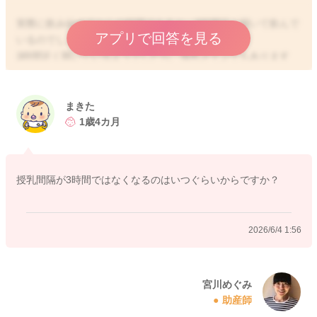
実際に飲み始めてからの時間でみると、3時間近く開いて飲んで
アプリで回答を見る
いるのでしょうか？
3時間近く開いているようでしたら、母乳メインでもあります
し、間隔的に問題はないのではと思います。
普段書かれているぐらいの哺乳状況となっているようでした
まきた
ら、飲み過ぎていたことはないかもしれません。
1歳4カ月
お腹に空気が溜まっていたこともあり、よりその分吐き戻しや
すくなっていたことがあったのかなと思いました。
授乳間隔が3時間ではなくなるのはいつぐらいからですか？
またお腹にうんちが溜まっていることがあっても、その分吐き
戻しやすくなることがありますよ。
2026/6/4 1:56
いかがでしょうか？
どうぞよろしくお願いします。
宮川めぐみ
助産師
2026/6/2 23:06