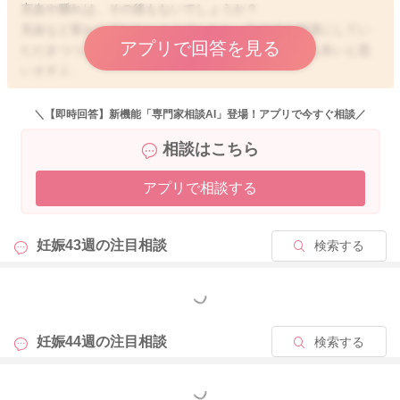
充血や腫れは、その後もないでしょうか？
充血など変わらずにないようでしたら、引き続き清潔にしてい
アプリで回答を見る
ただきつつ、一ヶ月健診まで様子を見ていただいても良いと思
いますよ。
右目からは涙が出ているということで、両目ともに、まだお顔
が小さいこともあり、鼻涙管が狭いために目脂や涙が見られて
＼【即時回答】新機能「専門家相談AI」登場！アプリで今すぐ相談／
いるのではないかと思いました。
相談はこちら
また健診の際にご確認なさってみてください。
アプリで相談する
どうぞよろしくお願いします。
妊娠43週の
注目相談
検索する
2026/6/1 19:10
もっと見る
妊娠44週の
注目相談
検索する
もっと見る