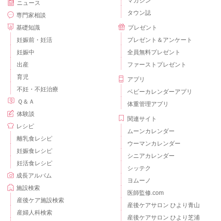
マガジン
ニュース
タウン誌
専門家相談
基礎知識
プレゼント
妊娠前・妊活
プレゼント＆アンケート
妊娠中
全員無料プレゼント
出産
ファーストプレゼント
育児
アプリ
不妊・不妊治療
ベビーカレンダーアプリ
Ｑ＆Ａ
体重管理アプリ
体験談
関連サイト
レシピ
ムーンカレンダー
離乳食レシピ
ウーマンカレンダー
妊娠食レシピ
シニアカレンダー
妊活食レシピ
シッテク
成長アルバム
ヨムーノ
施設検索
医師監修.com
産後ケア施設検索
産後ケアサロン ひより青山
産婦人科検索
産後ケアサロン ひより芝浦