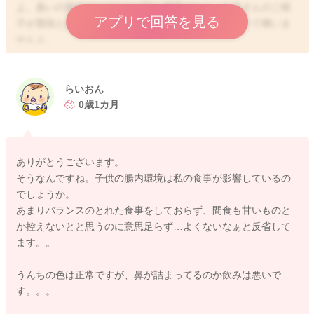
よ。臭いの変化だけであれば特に問題はなく、お子さんのご様
アプリで回答を見る
子が普段とお変わりなければ、ご様子を見ていただいて構いま
せんよ。
ただ、もしお子さんのウンチが白っぽい、黒っぽいなど色の変
化が見られたり、哺乳量が減る、発熱や下痢がみられるなど、
お子さんのご様子で他に気になることがあるのでしたら、ウン
らいおん
チのついたオムツを持って、小児科でご相談いただく方が安心
0歳1カ月
かもしれませんね。
ありがとうございます。
そうなんですね。子供の腸内環境は私の食事が影響しているの
2026/6/2 5:58
でしょうか。
あまりバランスのとれた食事をしておらず、間食も甘いものと
か控えないとと思うのに意思足らず…よくないなぁと反省して
ます。。
うんちの色は正常ですが、鼻が詰まってるのか飲みは悪いで
す。。。