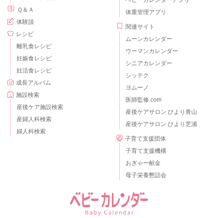
ベビーカレンダーアプリ
Ｑ＆Ａ
体重管理アプリ
体験談
関連サイト
レシピ
ムーンカレンダー
離乳食レシピ
ウーマンカレンダー
妊娠食レシピ
シニアカレンダー
妊活食レシピ
シッテク
成長アルバム
ヨムーノ
施設検索
医師監修.com
産後ケア施設検索
産後ケアサロン ひより青山
産婦人科検索
産後ケアサロン ひより芝浦
婦人科検索
子育て支援団体
子育て支援機構
おぎゃー献金
母子栄養懇話会