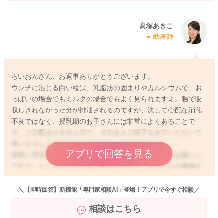
高塚あきこ
助産師
らいおんさん、お返事ありがとうございます。
ウンチに混じる白い粒は、乳脂肪の固まりやカルシウムで、お
っぱいの場合でもミルクの場合でもよく見られますよ。腸で吸
収しきれなかった分が排泄されるのですが、決して心配な消化
不良ではなく、授乳期のお子さんには非常によくあることで
す。ご心配ありませんので、そのままご様子をみていただいて
構いませんよ。
アプリで回答を見る
実際に拝見していませんので、臭いだけで判断するのは難しい
ですが、もしウンチの性状の変化と併せて、お子さんの機嫌な
ど気になることがあるのでしたら、ウンチのついたオムツを持
って小児科でご相談なさってくださいね。
＼【即時回答】新機能「専門家相談AI」登場！アプリで今すぐ相談／
相談はこちら