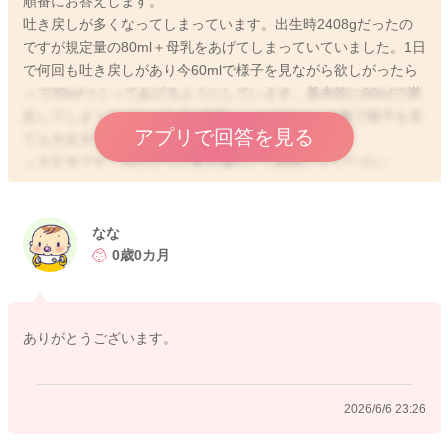
順番にお答えします。
吐き戻しが多くなってしまっています。出生時2408gだったの
ですが規定量の80ml＋母乳をあげてしまっていていました。1日
で何回も吐き戻しがあり今60mlで様子を見ながら欲しがったら
＋で20mlつくってあげるようにしています。基本的に60mlで満
足してしまうのですが生後1週間たつのですがこの量で様子を見
アプリで回答を見る
ても大丈夫ですか？
→大丈夫です。今のように量を減らして調整してください。
うまくゲップが出せず少しの間縦抱きでいるようにしているの
ですがそれも大丈夫でしょうか
なな
→大丈夫です。
0歳0カ月
また、大変恐縮ですが、ベビーカレンダー事務局から、以下の
ような連絡を受けておりますので、お手間をおかけして申し訳
ありがとうございます。
ありませんが、下記をお読みいただき、ご理解いただけますと
幸いです。
2026/6/6 23:26
【新しい内容のご相談に関して】
こんにちは、ベビーカレンダー事務局です。