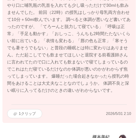
やり口に哺乳瓶の乳首を入れても少し吸っただけで30mlも飲み
ませんでした。 前回（22時）の授乳はしっかり母乳両方合わせ
て10分＋50ml飲んでいます。 調べると体調が悪いなど書いてあ
ったのですが、 「てろーんと脱力して寝ている」「呼吸は正
常」「手足も動かす」「おしっこ、うんちも2時間たたないくら
い前に出ている」「表情も変わる」「唇の色も正常」「寒そう
でも暑そうでもない」と普段の睡眠とは特に変わりはありませ
ん。ただ起こしてでも飲ませてほしいと退院する前看護師さん
に言われてたので口に入れても飲まないで寝てしまっているの
でこれはただ寝ているだけなのか体調が悪いのかがわからず焦
ってしまっています。 爆睡だった場合起きなかったら授乳の時
間をあけることは大丈夫なことなのでしょうか。 体調不良と深
い眠りに入ってるだけのときの違いがわからないです。
1
クリップ
2026/5/31 2:10
榎本美紀