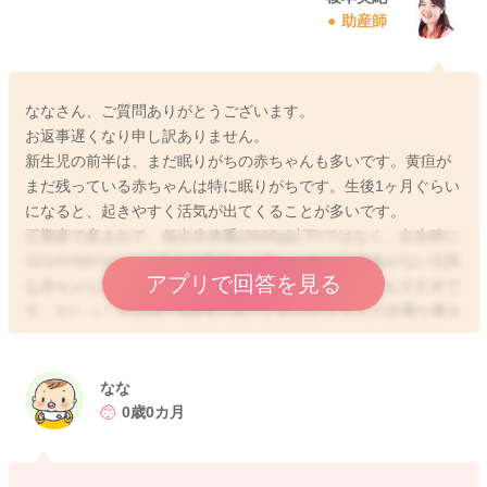
助産師
ななさん、ご質問ありがとうございます。
お返事遅くなり申し訳ありません。
新生児の前半は、まだ眠りがちの赤ちゃんも多いです。黄疸が
まだ残っている赤ちゃんは特に眠りがちです。生後1ヶ月ぐらい
になると、起きやすく活気が出てくることが多いです。
正期産で産まれて、低出生体重(2500g以下)ではなく、出生時に
GCUやNICUなどの集中治療室に入院したなどの病気がない元気
アプリで回答を見る
な赤ちゃん場合、毎回3時間ぴったりに授乳しなくても大丈夫で
す。おしっこが1日6〜8回見られていればお子さんが必要な量を
飲めているといわれています。起こしても起きなかった場合
は、4時間経つ前あたりに再度起こしてみてください。
顔色が悪い、背中やお腹の中心部が冷たいなどがわかりやすい
なな
具合が悪い状態かなと思います。呼吸を感知する機器も様々あ
0歳0カ月
るので、ご心配な場合利用しても良いかもしれません。
少しでも参考になれば幸いです。
よろしくお願いします。