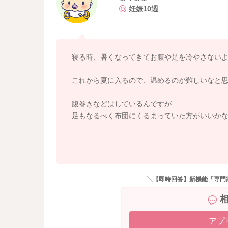
妊娠10週
先生から特に指摘をされることがなかったよう
さんなどに支障が出ることはないかもしれませ
無理はせずにゆったりと過ごすようにされると
寝る時、暑くなってきてお腹や足を冷やさない
お腹の張りを見ながら調整をしていただくとい
そして足元から冷え対策をしっかりと行ってい
これから夏に入るので、温めるのが難しいなと
張りが強まったり、痛みがまたひどくなるよう
腹巻きなどはしているんですが
てみてください。
足もなるべく布団にくるまっていた方がいいか
どうぞよろしくお願いします。
＼【即時回答】新機能「専門
アプ