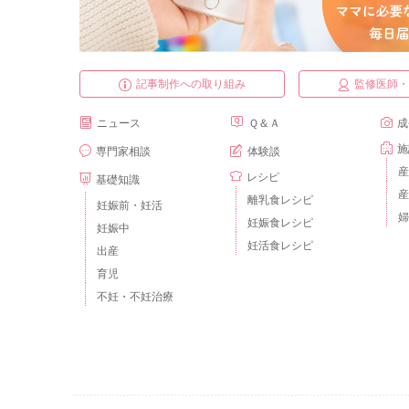
記事制作への取り組み
監修医師
ニュース
Ｑ＆Ａ
成
施
専門家相談
体験談
産
レシピ
基礎知識
産
離乳食レシピ
妊娠前・妊活
婦
妊娠食レシピ
妊娠中
妊活食レシピ
出産
育児
不妊・不妊治療