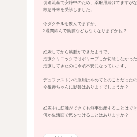
切迫流産で安静中のため、薬服用続けてますが
救急外来を受診しました。
今ダクチルを飲んでますが、
2週間飲んで筋腫などもなくなりますかね？
妊娠してから筋腫ができたようで、
治療クリニックではポリープしか切除しなかった
治療してきたのに今頃不安になっています、
デュファストンの服用はやめてとのことだった
今後赤ちゃんに影響はありますでしょうか？
妊娠中に筋腫ができても無事出産することはで
何か生活面で気をつけることはありますか？