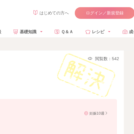
ログイン／新規登録
はじめての方へ
談
基礎知識
Ｑ＆Ａ
レシピ
成
閲覧数：542
妊娠10週