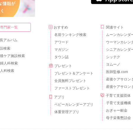
・専門家一覧
おすすめ
関連サイト
名前ランキング検索
ムーンカレンダ
長アルバム
アワード
ウーマンカレン
設検索
マガジン
シニアカレンダ
後ケア施設検索
タウン誌
シッテク
婦人科検索
ヨムーノ
プレゼント
人科検索
医師監修.com
プレゼント＆アンケート
産後ケアサロン 
全員無料プレゼント
産後ケアサロン 
ファーストプレゼント
子育て支援団体
アプリ
子育て支援機構
ベビーカレンダーアプリ
おぎゃー献金
体重管理アプリ
母子栄養懇話会