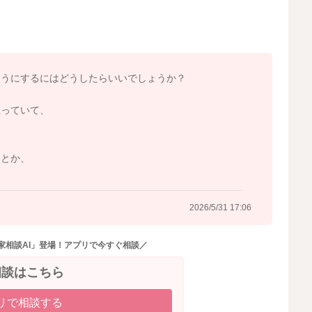
でしたら、筋腫により変性痛があるかもしれませんが、お
ん。
いいと思います。
ようにするにはどうしたらいいでしょうか？
いですよ。
ただくこともいいですね。
思っていて、
なことがありましたら、かかりつけの先生へご相談なさっ
なとか、
2026/5/31 17:06
2026/5/31 11:19
家相談AI」登場！アプリで今すぐ相談／
相談はこちら
リで相談する