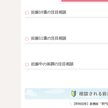
妊娠10週の
注目相談
も
妊娠11週の
注目相談
も
妊娠中の体調の
注目相談
も
＼【即時回答】新機能「専門