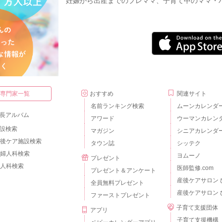
妊娠から出産までのプレママ、子育て中のママ・
・専門家一覧
おすすめ
関連サイト
名前ランキング検索
ムーンカレンダ
長アルバム
アワード
ウーマンカレン
設検索
マガジン
シニアカレンダ
後ケア施設検索
タウン誌
シッテク
婦人科検索
ヨムーノ
プレゼント
人科検索
医師監修.com
プレゼント＆アンケート
産後ケアサロン 
全員無料プレゼント
産後ケアサロン 
ファーストプレゼント
子育て支援団体
アプリ
子育て支援機構