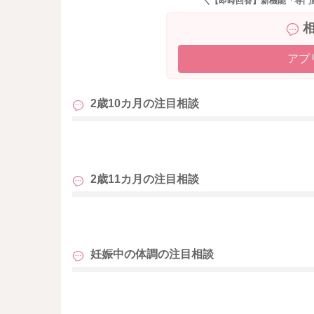
＼【即時回答】新機能「専門
アプ
2歳10カ月の
注目相談
も
2歳11カ月の
注目相談
も
妊娠中の体調の
注目相談
も