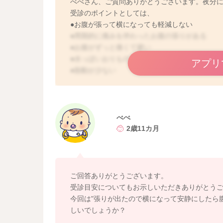
べべさん、ご質問ありがとうございます。夜分
受診のポイントとしては、
●お腹が張って横になっても軽減しない
●周期的に痛みを伴わったお腹の張りがある
●お腹がずっと痛くて硬い
●水っぽいおりものや出血がある
アプリ
●胎動が少ない
などの時になります。上記のうち１つでも当て
いね。
よかったら参考にしてみてくださいね。
よろしくお願いします。
べべ
2歳11カ月
ご回答ありがとうございます。
受診目安についてもお示しいただきありがとう
今回は"張りが出たので横になって安静にしたら
しいでしょうか？