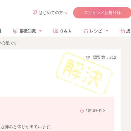
ログイン／新規登録
はじめての方へ
談
基礎知識
Ｑ＆Ａ
レシピ
成
が心配です
閲覧数：212
2歳10カ月
うな痛みと張りが出ています。