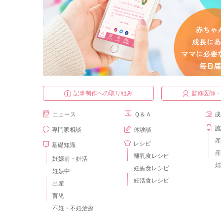
記事制作への取り組み
監修医師
ニュース
Ｑ＆Ａ
成
施
専門家相談
体験談
産
レシピ
基礎知識
産
離乳食レシピ
妊娠前・妊活
婦
妊娠食レシピ
妊娠中
妊活食レシピ
出産
育児
不妊・不妊治療