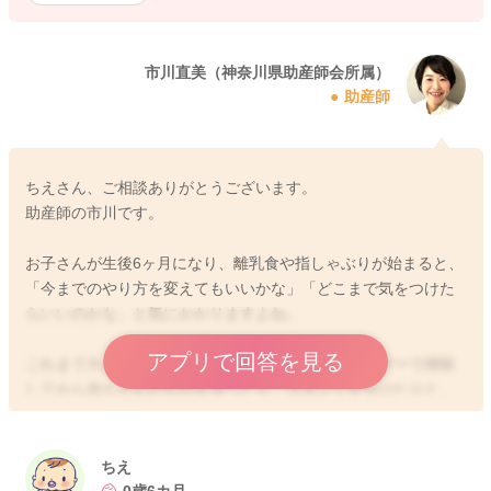
市川直美（神奈川県助産師会所属）
助産師
ちえさん、ご相談ありがとうございます。
助産師の市川です。
お子さんが生後6ヶ月になり、離乳食や指しゃぶりが始まると、
「今までのやり方を変えてもいいかな」「どこまで気をつけた
らいいのかな」と気にかかりますよね。
アプリで回答を見る
これまで大人の食器を洗ったあとにシンクをクレンザーで掃除
してから赤ちゃんのものを洗ったり、スポンジを分けたりと、
本当に丁寧に気を配ってこられたのですね。
赤ちゃんの口に入るものだからこそ心配になるのは自然なこと
ですし、その配慮は深い愛情からのものだと思います。
ちえ