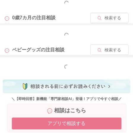
もっと見る
ゃんも少しずつ周囲の環境に触れるようになっていきます。
お母さんから受け取った免疫も生後数ヶ月かけて少しずつ変化
していき、赤ちゃん自身のからだも成長とともに外の環境に慣
0歳7カ月の
注目相談
検索する
れていきます。
もっと見る
そのため、食器洗いについても、この時期から少しずつ「完全
分離」から「通常の清潔」に近づけていただいても大丈夫です
ベビーグッズの
注目相談
検索する
よ。
大人の食器と同じシンクに置いて洗う場合も、生肉や魚の汁、
もっと見る
卵のぬめり、アルコールが多く残ったもの、油汚れや調味料が
べったりついたものなどが、赤ちゃんの哺乳瓶や離乳食の食器
に直接つかないように気をつけ、洗剤でよく洗ってしっかりす
すげていれば、一般的には大きな心配はいりません。
＼【即時回答】新機能「専門家相談AI」登場！アプリで今すぐ相談／
気になる間は、赤ちゃん用の食器を先に洗ってシンクの外へ上
相談はこちら
げておく、別の洗い桶やトレーに入れておく、汚れの強い大人
の食器とは少し離して置く、という方法でも十分です。
アプリで相談する
これなら、赤ちゃんの食器に大人の食器の汚れが直接つくこと
も防ぎやすいと思います。