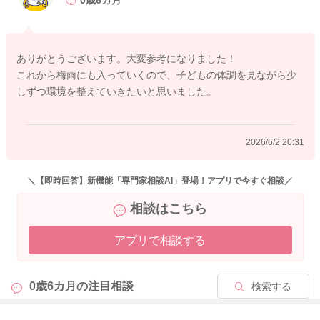
0歳6カ月
ご質問の「どのくらいの月齢から一緒にシンクに置いて洗って
よいか」については、生後6ヶ月頃から少しずつ同じシンクで洗
うことを考えてもよいと思います。
ありがとうございます。大変参考になりました！
7〜8ヶ月頃から様子を見ながら一緒に洗う形に移行していくご
これから梅雨にも入っていくので、子どもの体調を見ながら少
家庭もありますし、1歳を過ぎて大人と近い形の食事が増えてく
しずつ環境を整えていきたいと思いました。
る頃には、シンクの扱いを完全に分ける必要性はさらに低くな
ることが多いです。
2026/6/2 20:31
もちろん、赤ちゃんの体調やご家庭の安心感に合わせて、無理
に急いで変えなくて大丈夫です。
＼【即時回答】新機能「専門家相談AI」登場！アプリで今すぐ相談／
実際には、低月齢の頃からシンクを毎回クレンザーで磨いてか
相談はこちら
らでないといけない、というわけではありません。
ただ、新生児期や低月齢の時期は、哺乳瓶や乳首にミルク汚れ
アプリで相談する
が残らないよう丁寧に洗い、月齢や使用状況に応じて消毒も取
り入れながら、清潔に保つことは大切です。
0歳6カ月の
注目相談
検索する
そのうえで、生後5〜6ヶ月頃になり、離乳食が始まったり、指
しゃぶりやおもちゃをなめたりする機会が増えてくると、赤ち