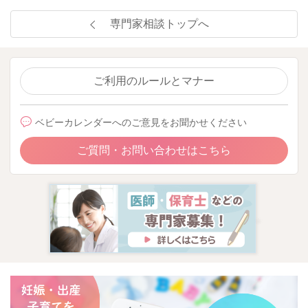
専門家相談トップへ
スポンジについては、分けられているのはとても良い工夫で
す。
特に哺乳瓶の乳首や細かい部分は汚れが残りやすいので、専用
のブラシやスポンジがあると洗いやすいですね。
ご利用のルールとマナー
ただし、月齢が上がっても必ず大人用と赤ちゃん用を分け続け
ベビーカレンダーへのご意見をお聞かせください
なければいけない、というものではありません。
スポンジを共有する目安も、はっきり何ヶ月からと決まってい
ご質問・お問い合わせはこちら
るわけではありませんが、7〜8ヶ月頃から様子を見て少しずつ
共有する方もいますし、1歳頃までは分けておくと気持ちが楽、
という方もいます。
大切なのは、スポンジを使った後にしっかり洗い、水気を切っ
て乾きやすい場所に置くことです。
スポンジ自体が湿ったままになりやすいので、「分けること」
以上に「清潔に保つこと」が大切になります。
ただし、赤ちゃんに下痢や嘔吐がある時、家族に胃腸炎などの