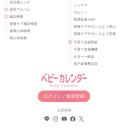
妊活食レシピ
シッテク
成長アルバム
ヨムーノ
施設検索
医師監修.com
産後ケア施設検索
産後ケアサロン ひより青山
産婦人科検索
産後ケアサロン ひより芝浦
婦人科検索
子育て支援団体
子育て支援機構
おぎゃー献金
母子栄養懇話会
ログイン／新規登録
公式SNS