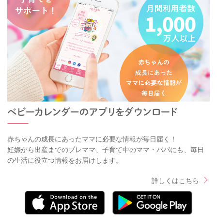
感染症がある時、生肉や魚の汁がついたものを扱った後など
は、その時だけ少し丁寧に分けて洗うと安心です。
人それぞれ「気になるライン」は違います。
今まで丁寧にされてきたやり方を、無理に一気に変えなくても
大丈夫です。少しずつ家事の負担を軽くしながら、ご家庭に合
った安心できる方法を見つけていけるといいですね。
2026/5/31 0:26
赤ちゃんの成長にあったママに必要な情報が毎日届く！
妊娠から出産までのプレママ、子育て中のママ・パパにも、毎日
の生活に役立つ情報をお届けします。
詳しくはこちら