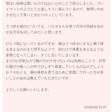
背ばい自体は悪いものではないとのことで安心しました。プレ
お腹が圧迫されることで、いやになってしまうこともあるかも
イマットの上でとても楽しそうに遊んでいるので、無理にやめ
しれません。お胸の下に巻いたバスタオルを入れ込んでいただ
させなくて良いと分かりホッとしています。
くことで、お腹にかかる圧が軽減されます。
そのバスタオルよりも前に両肘を出すようにしてみてくださ
うつ伏せ遊びについても、バスタオルを使う方法や目線を合わ
い。
せる方法を試してみたいと思います。
そうするともう少し楽に長くうつ伏せ遊びをすることができる
ひとつ気になっているのですが、娘はうつ伏せにすると腕で体
ようになるかもしれません。
を支えるのがまだ苦手なようで、顔だけで体重を支えるような
姿勢になってしまい、すぐに泣いてしまいます。
背ばいが決して悪いものではないと思うのですが、うつ伏せで
まだ2か月前なので腕の力が十分でないのは自然なことで、日常
の方が、きっと見え方がもっとよくなったり、楽なこともある
の遊びや抱っこの中で少しずつ発達していくものなのでしょう
と思います。その良さを娘さんに体感してもらえるようになる
か？それとも、腕や体幹を育てるために意識して行った方が良
と、自然とうつ伏せの状態で遊ぶことが増えていくようになる
いことがあれば教えていただきたいです。
のではないかと思います。
普段の身体の使い方でも変わっていくと思います。
よろしくお願いいたします。
よかったら参考になさってみてください。
どうぞよろしくお願いします。
2026/5/30 15:37