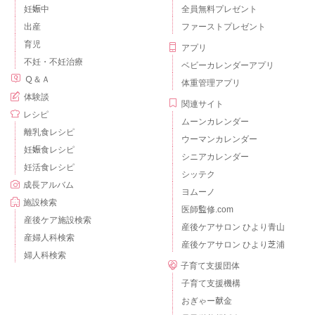
妊娠中
全員無料プレゼント
出産
ファーストプレゼント
育児
アプリ
不妊・不妊治療
ベビーカレンダーアプリ
Ｑ＆Ａ
体重管理アプリ
体験談
関連サイト
レシピ
ムーンカレンダー
離乳食レシピ
ウーマンカレンダー
妊娠食レシピ
シニアカレンダー
妊活食レシピ
シッテク
成長アルバム
ヨムーノ
施設検索
医師監修.com
産後ケア施設検索
産後ケアサロン ひより青山
産婦人科検索
産後ケアサロン ひより芝浦
婦人科検索
子育て支援団体
子育て支援機構
おぎゃー献金