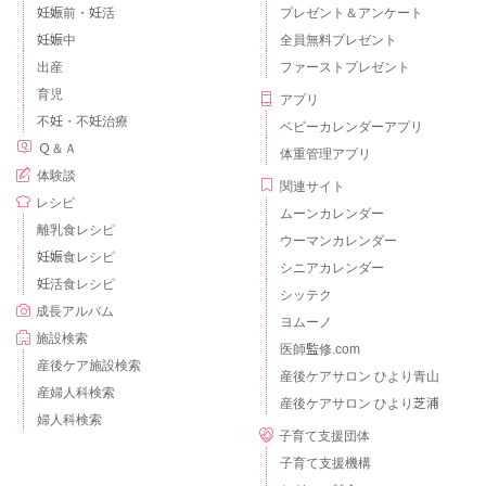
妊娠前・妊活
プレゼント＆アンケート
妊娠中
全員無料プレゼント
出産
ファーストプレゼント
育児
アプリ
不妊・不妊治療
ベビーカレンダーアプリ
Ｑ＆Ａ
体重管理アプリ
体験談
関連サイト
レシピ
ムーンカレンダー
離乳食レシピ
ウーマンカレンダー
妊娠食レシピ
シニアカレンダー
妊活食レシピ
シッテク
成長アルバム
ヨムーノ
施設検索
医師監修.com
産後ケア施設検索
産後ケアサロン ひより青山
産婦人科検索
産後ケアサロン ひより芝浦
婦人科検索
子育て支援団体
子育て支援機構