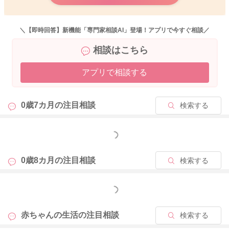
どうぞよろしくお願いします。
＼【即時回答】新機能「専門家相談AI」登場！アプリで今すぐ相談／
相談はこちら
アプリで相談する
2026/5/30 7:10
0歳7カ月の
注目相談
検索する
もっと見る
0歳8カ月の
注目相談
検索する
もっと見る
赤ちゃんの生活の
注目相談
検索する