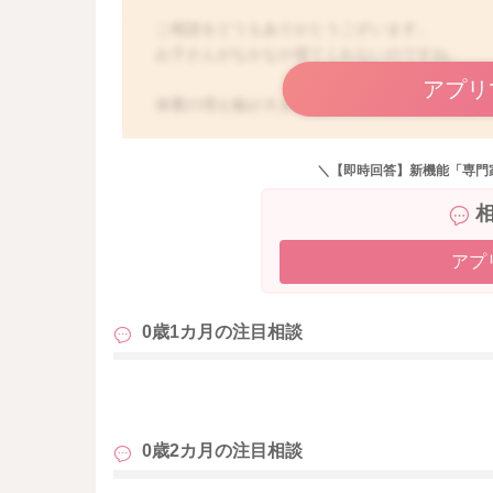
ご相談をどうもありがとうございます。
お子さんがなかなか寝てくれないのですね。
アプリ
体重の増え幅が大きめなようなので、飲み過ぎ
ミルクの必要はないと思いますので、例えば吸
＼【即時回答】新機能「専門
ンチが溜まっていることもありましたら、綿棒
また目の前にいる間だけでも、うつ伏せ遊びを
遊びつかれるようになることで、欲しがり方も
アプ
月齢×10分で1日にトータル10分ほどうつ伏せ
0歳1カ月の
注目相談
よかったら参考になさってみてください。
どうぞよろしくお願いします。
も
0歳2カ月の
注目相談