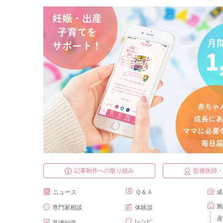
記事制作への取り組み
監修医師
ニュース
Ｑ＆Ａ
成
施
専門家相談
体験談
産
レシピ