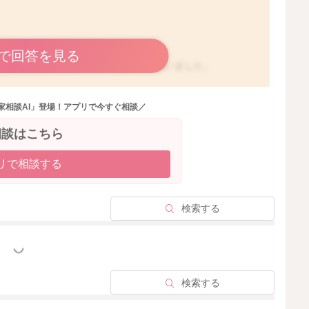
で回答を見る
ていて、苦しくなったりするのかなと思いました。
ってもらう時間を少し短くされてみたり、お腹にガスやウ
家相談AI」登場！アプリで今すぐ相談／
浣腸をして楽にしてあげてみるのもいいと思います。
相談はこちら
されてみるのもいいと思いますよ。
変わることがあると思います。
リで相談する
遊びをすることができる体力がついてきているとされます。
検索する
っと見る
検索する
2026/5/29 23:34