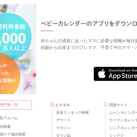
赤ちゃんの成長にあったママに必要な情報が毎日
妊娠から出産までのプレママ、子育て中のママ・
・専門家一覧
おすすめ
関連サイト
名前ランキング検索
ムーンカレンダ
長アルバム
アワード
ウーマンカレン
設検索
マガジン
シニアカレンダ
後ケア施設検索
タウン誌
シッテク