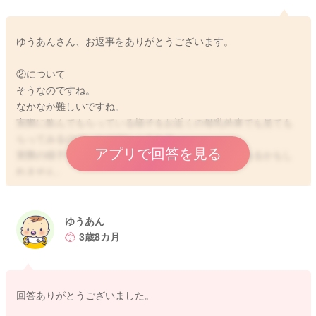
ゆうあんさん、お返事をありがとうございます。
②について
そうなのですね。
なかなか難しいですね。
実際に飲んでもらっている様子をお近くの母乳外来でも見ても
らってみるのはいかがでしょうか？
アプリで回答を見る
実際の様子を見てもらうことで、また何か気づきがあるかもし
れません。
そうですね、あまり飲んでもらえなかったような時には、搾乳
ゆうあん
を行ってみてください。
3歳8カ月
お胸にしっかりとフィットさせて、陰圧がかかるようにしま
す。
使用方法について、説明書などあると思いますので、お持ち物
回答ありがとうございました。
でもご確認いただけたらと思います。