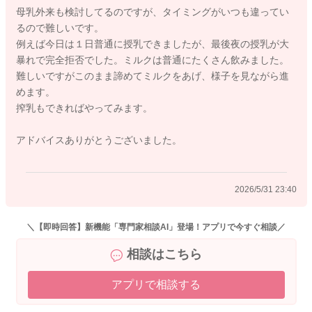
搾乳は、5〜10分弱ほど、お胸が楽になる程度に絞ってみてくだ
母乳外来も検討してるのですが、タイミングがいつも違ってい
さい。
るので難しいです。
例えば今日は１日普通に授乳できましたが、最後夜の授乳が大
どうぞよろしくお願いします。
暴れで完全拒否でした。ミルクは普通にたくさん飲みました。
難しいですがこのまま諦めてミルクをあげ、様子を見ながら進
めます。
搾乳もできればやってみます。
2026/5/31 11:35
アドバイスありがとうございました。
2026/5/31 23:40
＼【即時回答】新機能「専門家相談AI」登場！アプリで今すぐ相談／
相談はこちら
アプリで相談する