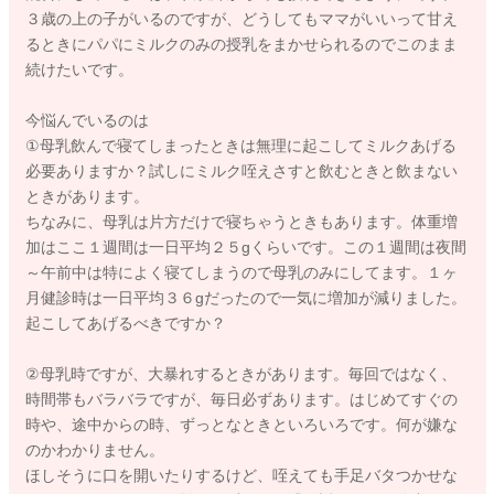
３歳の上の子がいるのですが、どうしてもママがいいって甘え
るときにパパにミルクのみの授乳をまかせられるのでこのまま
続けたいです。
今悩んでいるのは
①母乳飲んで寝てしまったときは無理に起こしてミルクあげる
必要ありますか？試しにミルク咥えさすと飲むときと飲まない
ときがあります。
ちなみに、母乳は片方だけで寝ちゃうときもあります。体重増
加はここ１週間は一日平均２５gくらいです。この１週間は夜間
～午前中は特によく寝てしまうので母乳のみにしてます。１ヶ
月健診時は一日平均３６gだったので一気に増加が減りました。
起こしてあげるべきですか？
②母乳時ですが、大暴れするときがあります。毎回ではなく、
時間帯もバラバラですが、毎日必ずあります。はじめてすぐの
時や、途中からの時、ずっとなときといろいろです。何が嫌な
のかわかりません。
ほしそうに口を開いたりするけど、咥えても手足バタつかせな