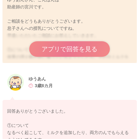
助産師の宮川です。
ご相談をどうもありがとうございます。
息子さんへの授乳についてですね。
早速いただいたご相談にお答えしていきます。
アプリで回答を見る
①について
体重の増え幅が急に減っているようでしたら、その分ミルクを
追加されていても良いのかなとは思います。
できればおっぱいも両方を吸ってもらえる方が、分泌を増やす
ため、また維持のためにも良いのではないかと思います。
ゆうあん
3歳8カ月
②について
なぜそうなってしまうのかは、こちらでもわからないのです
が、飲んでもらう前に乳輪にシワができる程度にほぐしてから
回答ありがとうございました。
あげてみてはいかがでしょうか？
そうしてみることで、より吸い付きやすくなることがありま
①について
す。射乳反射の勢いを落ち着かせることにも繋がりますので、
なるべく起こして、ミルクを追加したり、両方のんでもらえる
ゆったりと息子さんのペースでも飲みやすくなることがありま