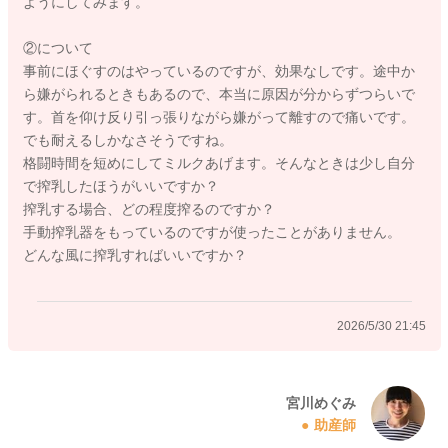
ようにしてみます。
すよ。
②について
それでもダメな時には、ミルクへ切り替えられてもいいと思い
事前にほぐすのはやっているのですが、効果なしです。途中か
ますよ。
ら嫌がられるときもあるので、本当に原因が分からずつらいで
10分ほど格闘をされていたら、切り替えてしまってもいいよう
す。首を仰け反り引っ張りながら嫌がって離すので痛いです。
に思いますよ。
でも耐えるしかなさそうですね。
格闘時間を短めにしてミルクあげます。そんなときは少し自分
よかったら参考になさってみてください。
で搾乳したほうがいいですか？
どうぞよろしくお願いします。
搾乳する場合、どの程度搾るのですか？
手動搾乳器をもっているのですが使ったことがありません。
どんな風に搾乳すればいいですか？
2026/5/29 23:01
2026/5/30 21:45
宮川めぐみ
助産師