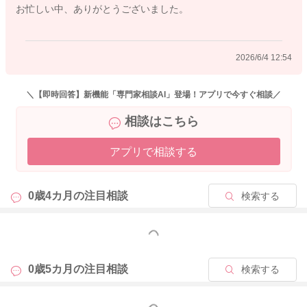
お忙しい中、ありがとうございました。
付けない時期でもありますので、一度起きてしまうと、また眠
りのサイクルに入るのに時間を要することもあります。
その日の過ごし方によって、例えば運動量や活動量が多かった
2026/6/4 12:54
りすれば、疲れてよく寝てくれることもありますので、リズム
や時間が日毎にまちまちになることはあると思います。ママさ
んも睡眠不足になったり、身体がしんどい時期と思いますが、
＼【即時回答】新機能「専門家相談AI」登場！アプリで今すぐ相談／
お子さんが寝ている時には、家事よりも休息を優先なさるな
相談はこちら
ど、休む時間も確保なさってくださいね。
また、少し日中に運動量や活動量を増やしていただくといいと
アプリで相談する
思いますよ。昼夜のメリハリのある生活リズムを心がけられる
ことで、次第に日中は活動的に過ごし、夜まとまって寝てくれ
るようになることも多いですよ。お子さんの身体の発達の程度
0歳4カ月の
注目相談
検索する
はさまざまと思いますが、ずり這いやハイハイ、寝返りなど、
積極的に身体を使った遊びをなさっていただいたり、日中はお
もっと見る
散歩やお出かけに行かれるなど、たくさんの刺激を受けると良
いかもしれませんね。お試しくださいね。
0歳5カ月の
注目相談
検索する