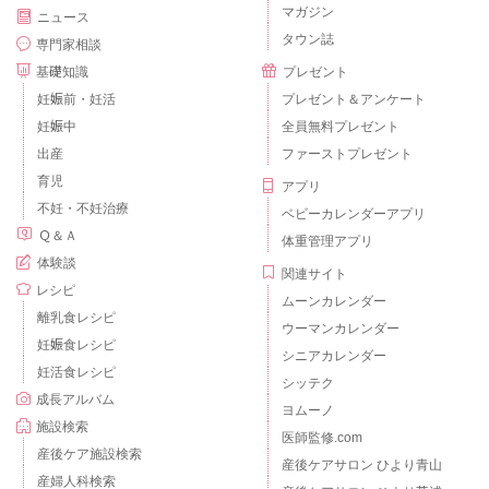
マガジン
ニュース
タウン誌
専門家相談
基礎知識
プレゼント
妊娠前・妊活
プレゼント＆アンケート
妊娠中
全員無料プレゼント
出産
ファーストプレゼント
育児
アプリ
不妊・不妊治療
ベビーカレンダーアプリ
Ｑ＆Ａ
体重管理アプリ
体験談
関連サイト
レシピ
ムーンカレンダー
離乳食レシピ
ウーマンカレンダー
妊娠食レシピ
シニアカレンダー
妊活食レシピ
シッテク
成長アルバム
ヨムーノ
施設検索
医師監修.com
産後ケア施設検索
産後ケアサロン ひより青山
産婦人科検索