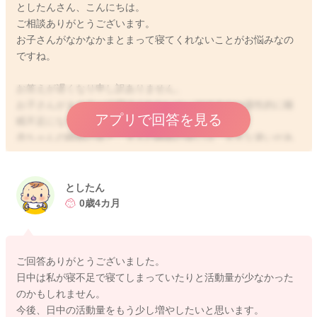
としたんさん、こんにちは。
ご相談ありがとうございます。
お子さんがなかなかまとまって寝てくれないことがお悩みなの
ですね。
お答えが遅くなり申し訳ありません。
お子さんがまとまって寝てくれないと、ママさんは慢性的に睡
アプリで回答を見る
眠不足になり、とてもしんどいですよね。
赤ちゃんの睡眠の質と、大人の睡眠の質には、大きな違いがあ
ります。赤ちゃんの場合には、大人よりも浅い眠りが続いてい
る状況と言われています。ですので、細切れに寝たり起きたり
を繰り返すことも多いですよ。また、眠りが浅いので、しっか
としたん
り寝たと思っても、お布団に下ろすと、ママさんが離れていっ
0歳4カ月
てしまうと感じて、泣いてしまったり、寝てもすぐに起きてし
まうということもよくあります。続けて長く寝ることにもある
程度の体力を必要としますので、まだあまり体力がない低月齢
ご回答ありがとうございました。
のお子さんですと、ある程度細切れ睡眠になってしまうのは仕
日中は私が寝不足で寝てしまっていたりと活動量が少なかった
方がないかと思います。
のかもしれません。
成長に伴って、次第に体力がついてきたりすると、長く寝られ
今後、日中の活動量をもう少し増やしたいと思います。
るようになってくるかと思いますよ。まだどうしてもうまく寝