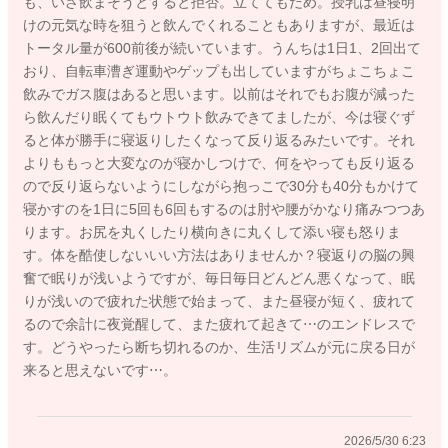
も、いざ飲まそうとすると拒否。立ててもだめ。授乳は昼寝明
けの元気な時を狙うと飲んでくれることもありますが、最近は
抱っこをしている時に反り返りたそうにしていたら、一度まず
トータル量が600前後が続いています。うんちは1日1、2回出て
好きなように反らせてあげてもらってもいいですよ。そうして
おり、自転車漕ぎ運動やゲップも出していますがちょこちょこ
みてから、腰からお尻にかけて丸くなれるように抱っこをしや
飲みでガス腹はあると思います。以前はそれでもお腹が減った
すくなることがあります。
ら飲んだり眠くてもウトウト飲みできてましたが、今は寝ぐず
ると体が勝手に寝返りしたくなって反り返るみたいです。それ
そして娘さんの体にたくさん触れてあげてみるのもいいかもし
よりももっと大変なのが寝かしつけで、何をやっても反り返る
れません。
ので反り返らないようにしながら抱っこで30分も40分もかけて
ゆっくりとさすってあげてみたり、ゆっくりと優しくポン、ポ
寝かすのを1日に5回も6回もするのは肘や腰がかなり痛みつつあ
ンと触れてみたり、軽くぎゅーっと握るようなことをされてみ
ります。お尻を丸くしたり横向きに丸くして添い寝も怒りま
るのもいいと思いますよ。
す。体を酷使しないいい方法はありませんか？寝返りの脳の興
奮で眠りが浅いようですが、毎日毎日どんどん悪くなって、眠
そうしていただくことで、娘さんも触れられているところに意
りが浅いので疲れた状態で始まって、また昼寝が短く、疲れて
識を向けることができるようになります。
るので余計に夜覚醒して、また疲れて起きて⋯のエンドレスで
そして意識がいくところの動かし方が変わってくることがあり
す。どうやったら断ち切れるのか、生活リズムが元に戻る日が
ます。
来ると思えないです⋯。
発達を促すきっかけとなることに繋がり、頭をとても使うこと
になりますので、そのと疲れて眠ることもあります。
2026/5/30 6:23
音もない、静かな空間で、少しでもゆったりとした気分でされ