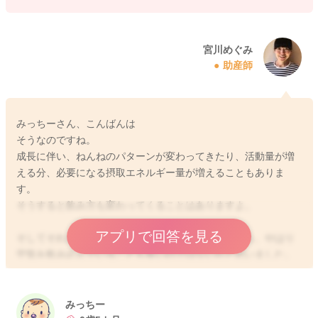
てみるのもいいと思います。
また泣いていることが多くなっていることで、お腹も張ってい
宮川めぐみ
助産師
て苦しくなっていることがあるかもしれません。
もしお腹がカエルのように高さもあって張っていることがあり
ましたら、綿棒浣腸をしてガス抜きをしてあげてみるのもいい
と思いますよ。
みっちーさん、こんばんは
よかったら参考になさってみてください。
そうなのですね。
どうぞよろしくお願いします。
成長に伴い、ねんねのパターンが変わってきたり、活動量が増
える分、必要になる摂取エネルギー量が増えることもありま
す。
そうすると飲み方も変わってくることはありますよ。
2026/5/29 22:38
アプリで回答を見る
そしてそれだけぐずっていることも多いようでしたら、やはり
空気を飲み込んでいることも多いのではないかと思いました。
お腹にガスが溜まっていて、苦しくて、落ち着いて寝ていられ
なかったり、反り返ったりしていることもあるのではないかと
感じました。
みっちー