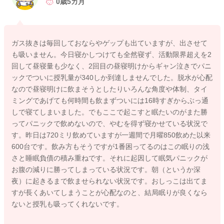
0歳5カ月
寝かしつけの授乳の前に、ガス抜きをしてあげてみるのはいか
がでしょうか？
そうして少しでもお腹が楽になってくれることで、ねんねのパ
ガス抜きは毎回しておならやゲップも出ていますが、出させて
ターンが変わってくれることはないかなと思いました。
も吸いません。今日寝かしつけても全然寝ず、活動限界超えを2
回して昼寝量も少なく、2回目の昼寝明けからギャン泣きでパニ
よかったら参考になさってみてください。
ックでついに授乳量が340しか到達しませんでした。脱水が心配
どうぞよろしくお願いします。
なので昼寝明けに飲まそうとしたりいろんな角度や体制、タイ
ミングであげても何時間も飲まずついには16時すぎからぶっ通
しで寝てしまいました。でもここで起こすと眠たいのがまた勝
ってパニックで飲めないので、やむを得ず寝かせている状況で
2026/5/30 19:36
す。昨日は720ミリ飲めていますが一週間で月曜850飲めた以来
600台です。飲み方もそうですが1番困ってるのはこの眠りの浅
さと睡眠負債の積み重ねです。それに起因して眠気パニックが
お腹の減りに勝ってしまっている状況です。朝（というか深
夜）に起きるまで飲ませられない状況です。おしっこは出てま
すが長くあいてしまうことが心配なのと、結局眠りが良くなら
ないと授乳も吸ってくれないです。