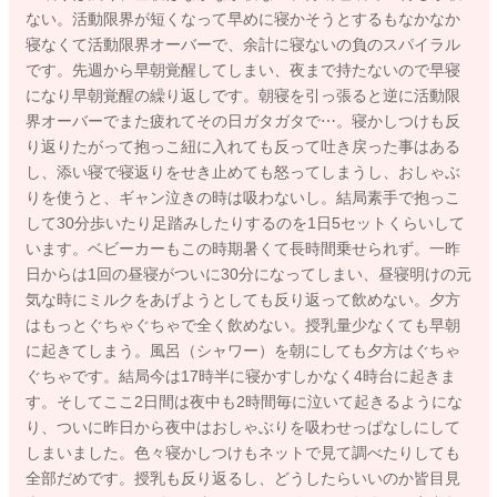
ない。活動限界が短くなって早めに寝かそうとするもなかなか
寝なくて活動限界オーバーで、余計に寝ないの負のスパイラル
です。先週から早朝覚醒してしまい、夜まで持たないので早寝
になり早朝覚醒の繰り返しです。朝寝を引っ張ると逆に活動限
界オーバーでまた疲れてその日ガタガタで⋯。寝かしつけも反
り返りたがって抱っこ紐に入れても反って吐き戻った事はある
し、添い寝で寝返りをせき止めても怒ってしまうし、おしゃぶ
りを使うと、ギャン泣きの時は吸わないし。結局素手で抱っこ
して30分歩いたり足踏みしたりするのを1日5セットくらいして
います。ベビーカーもこの時期暑くて長時間乗せられず。一昨
日からは1回の昼寝がついに30分になってしまい、昼寝明けの元
気な時にミルクをあげようとしても反り返って飲めない。夕方
はもっとぐちゃぐちゃで全く飲めない。授乳量少なくても早朝
に起きてしまう。風呂（シャワー）を朝にしても夕方はぐちゃ
ぐちゃです。結局今は17時半に寝かすしかなく4時台に起きま
す。そしてここ2日間は夜中も2時間毎に泣いて起きるようにな
り、ついに昨日から夜中はおしゃぶりを吸わせっぱなしにして
しまいました。色々寝かしつけもネットで見て調べたりしても
全部だめです。授乳も反り返るし、どうしたらいいのか皆目見