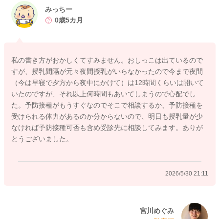
こちらでも実際にどのタイミングで飲ませてあげることが良い
みっちー
のか、判断が難しく感じます。
0歳5カ月
完全に起こさないままにも飲ませてあげることができるとどう
かなとも思いましたが、そうして実際に試すのは自分ではない
こともあり、みっちーさんの負担にかえってなるのでと考えて
私の書き方がおかしくてすみません。おしっこは出ているので
しまうこともあります。
すが、授乳間隔が元々夜間授乳がいらなかったので今まで夜間
（今は早寝で夕方から夜中にかけて）は12時間くらいは開いて
このようなお返事となり、申し訳ありません。
いたのですが、それ以上何時間もあいてしまうので心配でし
どうぞよろしくお願いします。
た。予防接種がもうすぐなのでそこで相談するか、予防接種を
受けられる体力があるのか分からないので、明日も授乳量が少
なければ予防接種可否も含め受診先に相談してみます。ありが
とうございました。
2026/5/30 20:41
2026/5/30 21:11
宮川めぐみ