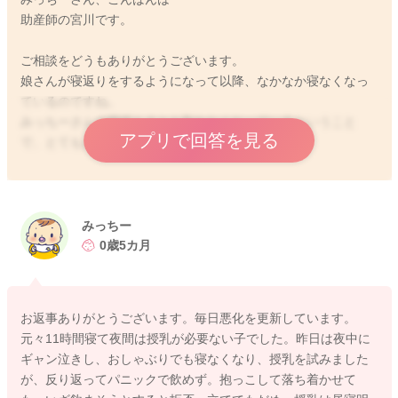
助産師の宮川です。
ご相談をどうもありがとうございます。
娘さんが寝返りをするようになって以降、なかなか寝なくなっ
ているのですね。
みっちーさんの睡眠もまとも取れなくなっているということ
アプリで回答を見る
で、とてもお辛いと思います。
活動量がとても増えているかと思いますので、その分消費量も
多くなっていると思います。
必要になる摂取エネルギー量も増えていることも考えられます
みっちー
ね。
0歳5カ月
しかしなかなか飲んでくれないことも出てきているということ
で、大変だと思います。
17時半には就寝となるということで、夜間に授乳はされてみて
お返事ありがとうございます。毎日悪化を更新しています。
も、なかなか飲んでくれない状況でしょうか？
元々11時間寝て夜間は授乳が必要ない子でした。昨日は夜中に
ギャン泣きし、おしゃぶりでも寝なくなり、授乳を試みました
暑くもなっていると思いますので、涼しくなるようにしてあげ
が、反り返ってパニックで飲めず。抱っこして落ち着かせて
ることも続けてあげてみてください。