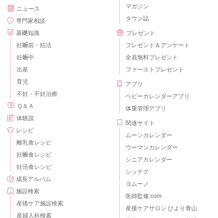
マガジン
ニュース
タウン誌
専門家相談
基礎知識
プレゼント
妊娠前・妊活
プレゼント＆アンケート
妊娠中
全員無料プレゼント
出産
ファーストプレゼント
育児
アプリ
不妊・不妊治療
ベビーカレンダーアプリ
Ｑ＆Ａ
体重管理アプリ
体験談
関連サイト
レシピ
ムーンカレンダー
離乳食レシピ
ウーマンカレンダー
妊娠食レシピ
シニアカレンダー
妊活食レシピ
シッテク
成長アルバム
ヨムーノ
施設検索
医師監修.com
産後ケア施設検索
産後ケアサロン ひより青山
産婦人科検索