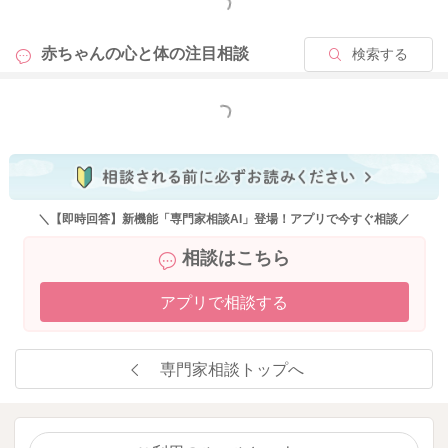
もっと見る
お子さんを大切に思っていることが伝わりました。
赤ちゃんの心と体の
注目相談
検索する
生後1ヶ月頃は、慣れない育児、生活環境の変化、母としての役
割が増える中で、睡眠不足や授乳の大変さにより、体はもとよ
り心が限界に近くなるママさん、パパさんも本当に多い時期で
もっと見る
すよ。
もちろん、つらい時には、赤ちゃんの安全確保して一旦赤ちゃ
んから離れる、周囲へSOSを出すことは、今後も大切ですが、
現在お子さんが順調に育っていて、育児を楽しめる時間も増え
＼【即時回答】新機能「専門家相談AI」登場！アプリで今すぐ相談／
ているなら、まずは日々の成長を見守って大丈夫だとと思いま
相談はこちら
す。
アプリで相談する
ただ、もし今も強い罪悪感や不安でつらくなることが続くな
ら、ママさん自身の心のケアとして、小児科受診時や健診時な
ど、赤ちゃんの様子を確認してもらいつつ、ママさんのお気持
専門家相談トップへ
ちを話してみるのもよいと思いますよ。
今後、万が一、また赤ちゃんへ著しくネガティヴな感情が湧き
上がってきてしまうことがありましたら、どうぞ赤ちゃんから