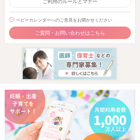
ご利用のルールとマナー
離れていただけたらと存じます。
ベビーカレンダーへのご意見をお聞かせください
どうぞよろしくお願いします🙇‍♂️
ご質問・お問い合わせはこちら
2026/5/29 19:42