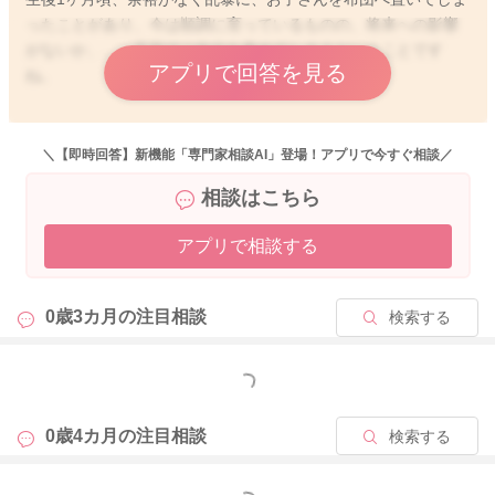
ったことがあり、今は順調に育っているものの、将来への影響
がないか、、、不安でご自分を責めてしまうということです
アプリで回答を見る
ね。
まず、一番大事なことですが、今しっかり飲めていて、体重増
加も良好、健診でも首すわりを指摘されていないとのことは、
＼【即時回答】新機能「専門家相談AI」登場！アプリで今すぐ相談／
とても大きな安心材料です。
相談はこちら
もちろん、赤ちゃんへの強い揺さぶりや頭部外傷は注意が必要
アプリで相談する
とされますが、今回のお話のように、羽毛布団の上へ置いた、
その後明らかな異常なく経過しているという状況で、数ヶ月経
っても発達や様子に問題が見られていないのであれば、今の時
0歳3カ月の
注目相談
検索する
点で重大な脳障害を強く疑う状況には思えません。
また、本当に危険な頭部外傷であれば、意識状態の異常やけい
もっと見る
れん、哺乳低下、繰り返す嘔吐、ぐったり、反応低下などが比
較的早期に出ることが多いと考えます。
0歳4カ月の
注目相談
検索する
また、何より、あの時のことを思い出して苦しくなるくらい、