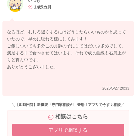
いつき
そしていつきさんもできる限り一緒に早くお休みになるように
1歳5カ月
してみてください。
疲れすぎていることもあり、その分眠りの質が悪くなってい
なるほど、むしろ遅くするにはどうしたらいいものかと思って
て、目を覚ますようになっていることはないかなと思いまし
いたので、早めに寝れる様にしてみます！
た。
ご飯についても多分この月齢の子にしてはだいぶ多めでして、
満足するまで食べさせてはいます。それで成長曲線も右肩上が
またもう少しお食事の量を増やしてみるのはどうかなとも思い
りど真ん中です。
ました。
ありがとうございました。
活動量が増えていると思いますので、ご飯やお野菜の量を試し
に、もう少し増やしてみて、変化を見てみていただけたらと思
います。
2026/5/27 20:33
寝るにもエネルギーが必要になると言われることもあります。
よかったら参考になさってみてください。
どうぞよろしくお願いします。
＼【即時回答】新機能「専門家相談AI」登場！アプリで今すぐ相談／
相談はこちら
アプリで相談する
2026/5/27 19:35