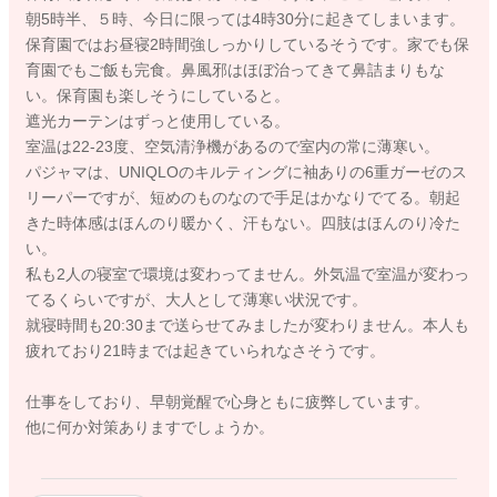
朝5時半、５時、今日に限っては4時30分に起きてしまいます。
保育園ではお昼寝2時間強しっかりしているそうです。家でも保
育園でもご飯も完食。鼻風邪はほぼ治ってきて鼻詰まりもな
い。保育園も楽しそうにしていると。
遮光カーテンはずっと使用している。
室温は22-23度、空気清浄機があるので室内の常に薄寒い。
パジャマは、UNIQLOのキルティングに袖ありの6重ガーゼのス
リーパーですが、短めのものなので手足はかなりでてる。朝起
きた時体感はほんのり暖かく、汗もない。四肢はほんのり冷た
い。
私も2人の寝室で環境は変わってません。外気温で室温が変わっ
てるくらいですが、大人として薄寒い状況です。
就寝時間も20:30まで送らせてみましたが変わりません。本人も
疲れており21時までは起きていられなさそうです。
仕事をしており、早朝覚醒で心身ともに疲弊しています。
他に何か対策ありますでしょうか。