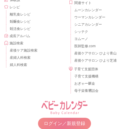
体験談
関連サイト
レシピ
ムーンカレンダー
離乳食レシピ
ウーマンカレンダー
妊娠食レシピ
シニアカレンダー
妊活食レシピ
シッテク
成長アルバム
ヨムーノ
施設検索
医師監修.com
産後ケア施設検索
産後ケアサロン ひより青山
産婦人科検索
産後ケアサロン ひより芝浦
婦人科検索
子育て支援団体
子育て支援機構
おぎゃー献金
母子栄養懇話会
ログイン／新規登録