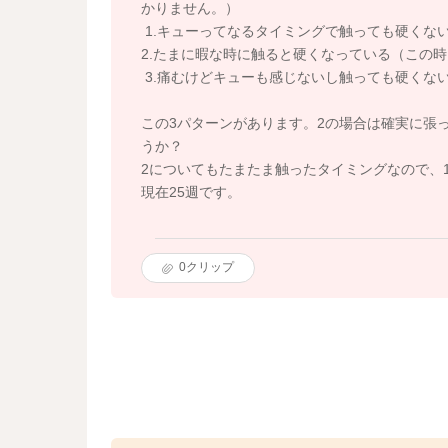
かりません。）
1.キューってなるタイミングで触っても硬くな
2.たまに暇な時に触ると硬くなっている（この
3.痛むけどキューも感じないし触っても硬くな
この3パターンがあります。2の場合は確実に張
うか？
2についてもたまたま触ったタイミングなので、
現在25週です。
0
クリップ