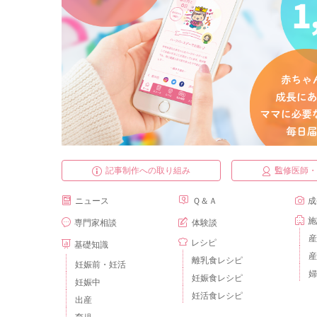
記事制作への取り組み
監修医師
ニュース
Ｑ＆Ａ
成
施
専門家相談
体験談
産
レシピ
基礎知識
産
離乳食レシピ
妊娠前・妊活
婦
妊娠食レシピ
妊娠中
妊活食レシピ
出産