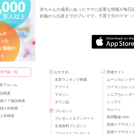
赤ちゃんの成長にあったママに必要な情報が毎日
妊娠から出産までのプレママ、子育て中のママ・
・専門家一覧
おすすめ
関連サイト
名前ランキング検索
ムーンカレンダ
長アルバム
アワード
ウーマンカレン
設検索
マガジン
シニアカレンダ
後ケア施設検索
タウン誌
シッテク
婦人科検索
ヨムーノ
プレゼント
人科検索
医師監修.com
プレゼント＆アンケート
産後ケアサロン 
全員無料プレゼント
産後ケアサロン 
ファーストプレゼント