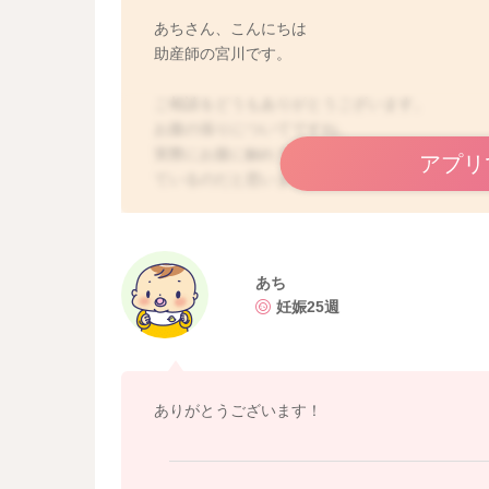
あちさん、こんにちは
助産師の宮川です。
ご相談をどうもありがとうございます。
お腹の張りについてですね。
実際にお腹に触れてみて、指が奥に入りにくい
アプリ
ているのだと思います。
書いてくださっていた1と3は、
硬く触れなかったということなので、張りでは
いずれも胎動により書かれていたような感じ方
あち
引き続き様子を見ていただき、ちょこちょこと
妊娠25週
きた時には、かかりつけの先生へご相談なさっ
どうぞよろしくおねがいします。
ありがとうございます！