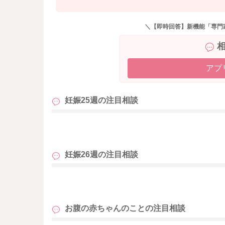
＼【即時回答】新機能「専門
アプ
妊娠25週の
注目相談
も
妊娠26週の
注目相談
も
お腹の赤ちゃんのことの
注目相談