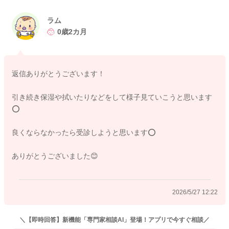
保湿は今のペースのままでもいいように思いますが、引き続き
清潔に保つようにしてあげてみるといいかもしれません。
ラム
0歳2カ月
手をちょこちょこと優しく押さえ拭きをしてあげるようにしな
がら、様子を見てみてください。
それでも改善する様子が見られなかったり、ご心配が残る時に
返信ありがとうございます！
は、受診をなさってみてください。
どうぞよろしくお願いします。
引き続き保湿や拭いたりなどをして様子見ていこうと思います️
⭕️
良くならなかったら受診しようと思います️⭕️
2026/5/26 19:29
ありがとうございました😊
2026/5/27 12:22
＼【即時回答】新機能「専門家相談AI」登場！アプリで今すぐ相談／