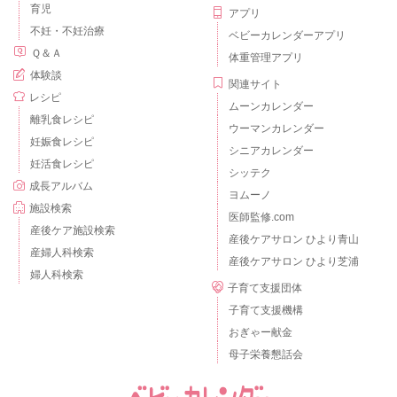
育児
アプリ
不妊・不妊治療
ベビーカレンダーアプリ
Ｑ＆Ａ
体重管理アプリ
体験談
関連サイト
レシピ
ムーンカレンダー
離乳食レシピ
ウーマンカレンダー
妊娠食レシピ
シニアカレンダー
妊活食レシピ
シッテク
成長アルバム
ヨムーノ
施設検索
医師監修.com
産後ケア施設検索
産後ケアサロン ひより青山
産婦人科検索
産後ケアサロン ひより芝浦
婦人科検索
子育て支援団体
子育て支援機構
おぎゃー献金
母子栄養懇話会