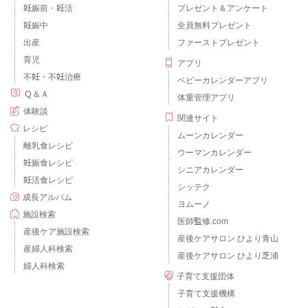
妊娠前・妊活
プレゼント＆アンケート
妊娠中
全員無料プレゼント
出産
ファーストプレゼント
育児
アプリ
不妊・不妊治療
ベビーカレンダーアプリ
Ｑ＆Ａ
体重管理アプリ
体験談
関連サイト
レシピ
ムーンカレンダー
離乳食レシピ
ウーマンカレンダー
妊娠食レシピ
シニアカレンダー
妊活食レシピ
シッテク
成長アルバム
ヨムーノ
施設検索
医師監修.com
産後ケア施設検索
産後ケアサロン ひより青山
産婦人科検索
産後ケアサロン ひより芝浦
婦人科検索
子育て支援団体
子育て支援機構