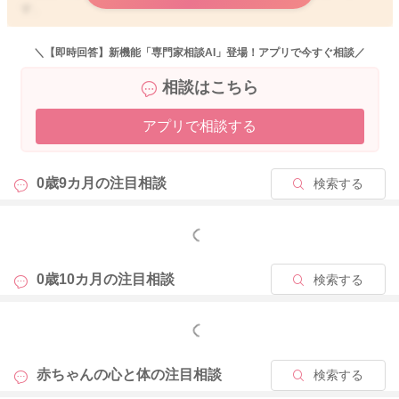
す。
右足も使い始めているということなので、おそらくそのまま様
子を見ていただいていても、右足も同じように使って進むよう
＼【即時回答】新機能「専門家相談AI」登場！アプリで今すぐ相談／
になるのではないかと思います。
相談はこちら
左足で床を蹴って伸びた後に、右足を軽く曲げてあげて、右足
の親指側を床に軽く押し付けるようにサポートをされてみると
アプリで相談する
すぐにぐっと床を蹴ってくれると思います。
何度かそのようなことをされてみると、すぐに右足で蹴ること
も増えてくるのではないかと思いますよ。
0歳9カ月の
注目相談
検索する
よかったら参考になさってみてください。
どうぞよろしくお願いします。
もっと見る
0歳10カ月の
注目相談
検索する
2026/5/26 11:10
もっと見る
赤ちゃんの心と体の
注目相談
検索する