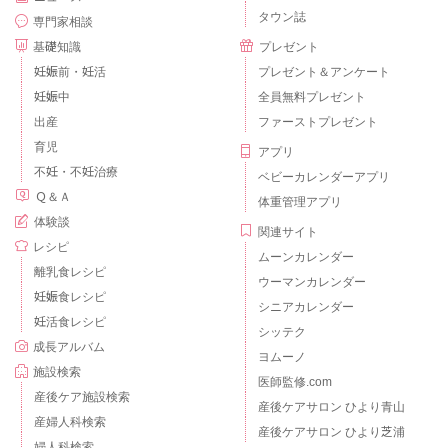
タウン誌
専門家相談
基礎知識
プレゼント
妊娠前・妊活
プレゼント＆アンケート
妊娠中
全員無料プレゼント
出産
ファーストプレゼント
育児
アプリ
不妊・不妊治療
ベビーカレンダーアプリ
Ｑ＆Ａ
体重管理アプリ
体験談
関連サイト
レシピ
ムーンカレンダー
離乳食レシピ
ウーマンカレンダー
妊娠食レシピ
シニアカレンダー
妊活食レシピ
シッテク
成長アルバム
ヨムーノ
施設検索
医師監修.com
産後ケア施設検索
産後ケアサロン ひより青山
産婦人科検索
産後ケアサロン ひより芝浦
婦人科検索