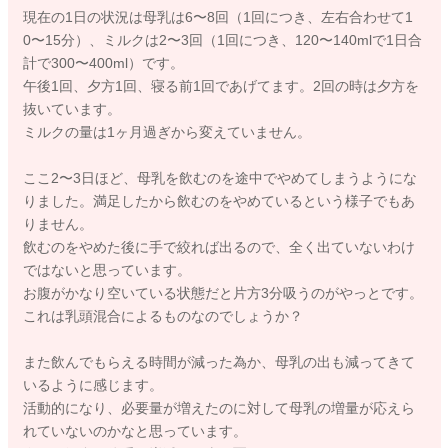
現在の1日の状況は母乳は6〜8回（1回につき、左右合わせて1
0〜15分）、ミルクは2〜3回（1回につき、120〜140mlで1日合
計で300〜400ml）です。
午後1回、夕方1回、寝る前1回であげてます。2回の時は夕方を
抜いています。
ミルクの量は1ヶ月過ぎから変えていません。
ここ2〜3日ほど、母乳を飲むのを途中でやめてしまうようにな
りました。満足したから飲むのをやめているという様子でもあ
りません。
飲むのをやめた後に手で絞れば出るので、全く出ていないわけ
ではないと思っています。
お腹がかなり空いている状態だと片方3分吸うのがやっとです。
これは乳頭混合によるものなのでしょうか？
また飲んでもらえる時間が減った為か、母乳の出も減ってきて
いるように感じます。
活動的になり、必要量が増えたのに対して母乳の増量が応えら
れていないのかなと思っています。