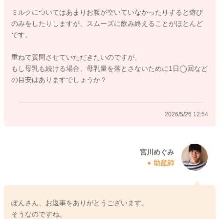
寝ぼけているタイミングを狙って授乳をされてみるのもいいか
ミルクについてはあまりお腹が空いていなかったりすると遊び
もしれません。
のみをしたりしますが、スムーズに飲み終えることがほとんど
起きている時よりもしっかりと飲んでくれることもあると思い
です。
ます。
重ねて質問させていただきたいのですが、
またおっぱいをこれまで十分にあげることができたと感じてお
もし母乳も続ける場合、母乳量を落とさないために1日◯回など
られることもあるようでしたら、書かれているようにミルクだ
の目安はありますでしょうか？
けにされてみるのもひとつかもしれません。
ぽんさんがどのように進めていかれたいかでいいようにも思い
2026/5/26 12:54
ますよ。
よかったら参考になさってみてください。
どうぞよろしくお願いします。
宮川めぐみ
助産師
2026/5/26 10:59
ぽんさん、お返事をありがとうございます。
そうなのですね。