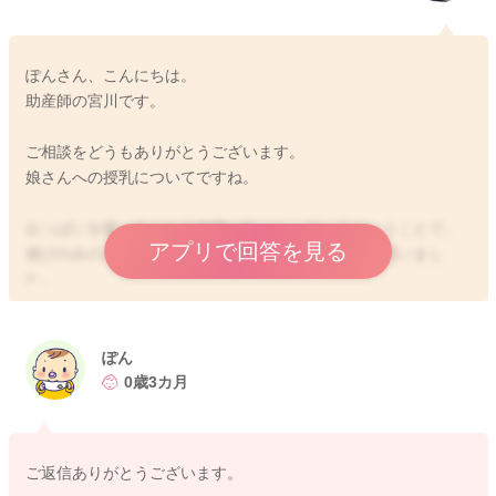
ぽんさん、こんにちは。
助産師の宮川です。
ご相談をどうもありがとうございます。
娘さんへの授乳についてですね。
おっぱいを吸ってくれる時間が短くなっているということで、
アプリで回答を見る
遊びのみのようなことが始まってきているのかなと思いまし
た。
ミルクを飲ませてあげる時には、とてもスムーズなのでしょう
か？
簡単にすぐ出てくるミルクが、楽でいいとなっていることもあ
ぽん
るのかなと思いました。
0歳3カ月
遊びのみもあるようでしたら、ちょこちょことお杯をあげてい
ただく回数を増やして、回数でトータルの哺乳量を稼げるよう
ご返信ありがとうございます。
にされてみるのもいいと思います。