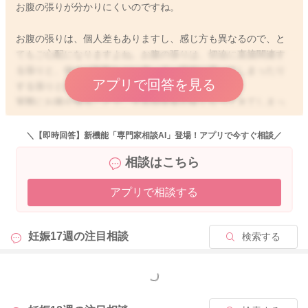
お腹の張りが分かりにくいのですね。
お腹の張りは、個人差もありますし、感じ方も異なるので、と
てもご心配になりますよね。お腹の張りは、切迫に直接関連す
る張りと、例えば胎動などに伴って一時的に張ってしまったり
アプリで回答を見る
する張りとは、少し意味合いが異なります。
実際にお腹が張ることで、子宮頚管長が短くなってきてしまっ
たり、生理痛のような痛みを伴ったり、出血が見られたりする
ようですと、例えば1日に1〜2回でもとてもシビアな状態になり
＼【即時回答】新機能「専門家相談AI」登場！アプリで今すぐ相談／
ますし、逆に、比較的張りやすい方でも、すぐにおさまった
相談はこちら
り、胎動などの刺激に伴う一時的なものであれば、あまり問題
にならないこともあります。
アプリで相談する
どのような張りかは、実際に健診で判断してもらわないと分か
らないですが、例えば立っている時にお腹が張っている、お腹
の痛みがある、硬い感じがするなどをお感じになっても、座っ
妊娠17週の
注目相談
検索する
たり横になって、症状が軽快するのあれば、やはりお腹が張っ
ているのだと思います。安静にしていただき、張りがあるうち
は横になっていただくなどして、すぐにおさまるのであれば、
もっと見る
少しご様子を見ていただいていいかと思います。ですが、日常
生活を送る上で、やはり1日に何度も腹痛や張り、違和感を感じ