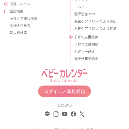
成長アルバム
ヨムーノ
施設検索
医師監修.com
産後ケア施設検索
産後ケアサロン ひより青山
産婦人科検索
産後ケアサロン ひより芝浦
婦人科検索
子育て支援団体
子育て支援機構
おぎゃー献金
母子栄養懇話会
ログイン／新規登録
公式SNS