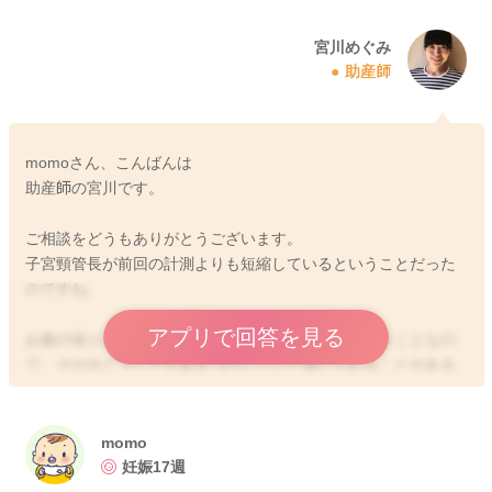
宮川めぐみ
助産師
momoさん、こんばんは
助産師の宮川です。
ご相談をどうもありがとうございます。
子宮頸管長が前回の計測よりも短縮しているということだった
のですね。
アプリで回答を見る
お腹の張りの自覚がまだあまりよくわからないということなの
で、その分どうしても気をつけにくいと感じられることがある
と思います。
書かれていたように、あまり重たいものを持たないようにして
いただいたり、無理をして動かない、できる限りゆったりと過
momo
ごすようにされることもいいと思います。
妊娠17週