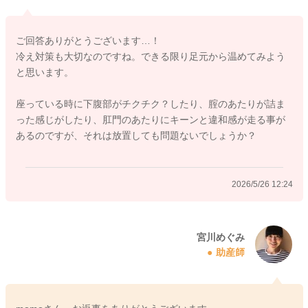
そして足元から冷え対策をしていただくこと、足元で冷えた血
液が子宮を通って心臓に戻ります。
ご回答ありがとうございます…！
なので足元から冷やさないように気をつけてみてください。冷
冷え対策も大切なのですね。できる限り足元から温めてみよう
え対策をされることでも、お腹の張り方は軽減すると言われま
と思います。
す。
座っている時に下腹部がチクチク？したり、腟のあたりが詰ま
よかったら参考になさってみてください。
った感じがしたり、肛門のあたりにキーンと違和感が走る事が
どうぞよろしくお願いします。
あるのですが、それは放置しても問題ないでしょうか？
2026/5/26 12:24
2026/5/25 22:02
宮川めぐみ
助産師