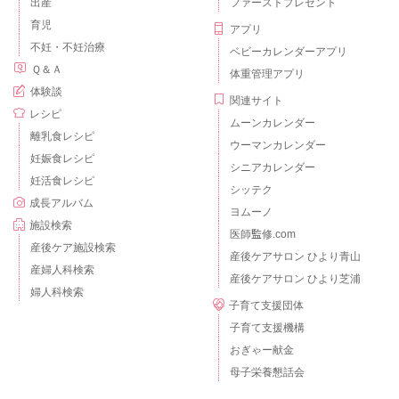
出産
ファーストプレゼント
育児
アプリ
不妊・不妊治療
ベビーカレンダーアプリ
Ｑ＆Ａ
体重管理アプリ
体験談
関連サイト
レシピ
ムーンカレンダー
離乳食レシピ
ウーマンカレンダー
妊娠食レシピ
シニアカレンダー
妊活食レシピ
シッテク
成長アルバム
ヨムーノ
施設検索
医師監修.com
産後ケア施設検索
産後ケアサロン ひより青山
産婦人科検索
産後ケアサロン ひより芝浦
婦人科検索
子育て支援団体
子育て支援機構
おぎゃー献金
母子栄養懇話会