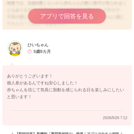
検査では、妊娠8週くらいから赤ちゃんの動く様子が見られるこ
ともありますね。ですが、まだまだ小さい赤ちゃんですので、
アプリで回答を見る
子宮の壁ににぶつかったとしても、その動きをママさんに感じ
てもらうことはまだ出来ません。
ママさんが実際に胎動を初めて感じる時期は、妊娠16週～22週
頃と言われています。早く感じるママさんでは、妊娠16週の方
もいますが、一般的には、妊娠19週前後に胎動を感じる妊婦さ
ひいちゃん
んが多いようです。おっしゃるように、初産婦さんより経産婦
5歳9カ月
さんの方が、より早く感じることが多いと言われていますが、
それも個人差があります。上のお子さんたちの育児で、忙しく
なさっていたりすれば、胎動を感じていても、なかなか気付き
ありがとうございます！
にくいこともあるかもしれません。ですが、いずれは分かって
個人差があるんですね安心しました！
くるものなので、健診で特に異常がなければ、気長に待ってあ
赤ちゃんを信じて気長に胎動を感じられる日を楽しみにしたい
げてくださいね。
と思います！
2026/5/26 7:12
2026/5/26 5:59