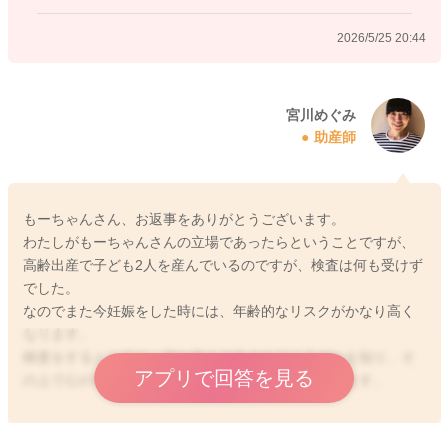
った時にどうするのか、項目外のことがもしあった場合にはど
2026/5/25 20:44
うするのかを考えておかないといけないかもしれません。
日本全体の妊婦さんの中で受けておられるのは5〜10％ほどとさ
れます。
宮川めぐみ
助産師
年齢が上がることで、受ける方の割合は増えている状況のよう
です。
30代の方で3〜４割の方が受けているというデータもあるようで
す。
もーちゃんさん、お返事をありがとうございます。
はっきりとした正解もないと思いますので、その分とても悩ま
わたしがもーちゃんさんの立場であったらということですが、
しいですよね。
高齢出産で子ども2人を産んでいるのですが、検査は何も受けず
受けて結果がわかることで、ホッとしたり、先のことが考えら
でした。
れたりするという考え方もあると思います。何かあったときに
なのでまた今妊娠をした時には、年齢的なリスクがかなり高く
実際どうするのかということまで考えられた上で、受けられる
なります。
のがいいようには思います。
検査をするとしても、何か抱えて生まれてくるのかを知り、そ
アプリで回答を見る
の上で心の準備をして迎えようと考えるかなと思います。
羊水検査も受けるのか、その結果によってはどうするのかとい
うことまで考えておく必要はあるかと思います。
またご家族ともゆっくりとお話をなさってみてください。