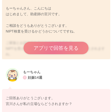
もーちゃんさん、こんにちは
はじめまして、助産師の宮川です。
ご相談をどうもありがとうございます。
NIPT検査を受けるかどうかについてですね。
ご家族とお話をされることはありますか？
アプリで回答を見る
NIPTを受けることでのメリット、デメリットとあるとされます
ね。
一般的にメリットは、精度が良いこと、採血のみで負担が少な
いこと、検査そのものを早い時期から受けられることにより、
ゆっくりと考えられる時間があるということになると思いま
もーちゃん
す。
妊娠14週
デメリットになりますが、精度は高くても確定診断ではないた
め、確定をするには羊水検査を受けることになること、また検
ご回答ありがとうございます。
査でわかる項目が限られていることもある事が挙げられます。
宮川さんが私の立場ならどうされますか？
受けるにもしても、受けないにしても、どちらにしても何かあ