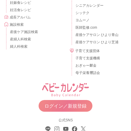
妊娠食レシピ
シニアカレンダー
妊活食レシピ
シッテク
成長アルバム
ヨムーノ
施設検索
医師監修.com
産後ケア施設検索
産後ケアサロン ひより青山
産婦人科検索
産後ケアサロン ひより芝浦
婦人科検索
子育て支援団体
子育て支援機構
おぎゃー献金
母子栄養懇話会
ログイン／新規登録
公式SNS