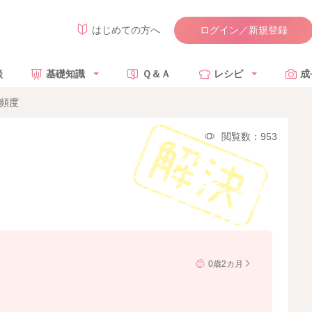
ログイン／新規登録
はじめての方へ
談
基礎知識
Ｑ＆Ａ
レシピ
成
出頻度
閲覧数：953
0歳2カ月