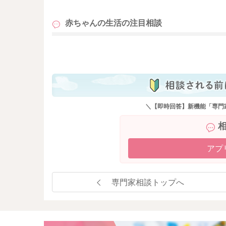
これから首すわりや周囲への興味が増えてくる
赤ちゃんの生活の
注目相談
えていきます。今は「無理のない範囲で、少し
も
さくさんは赤ちゃんのためにと、相談してくだ
やご家族の生活の中で、おうちでのリズムを整
想像します。
まずは大人が、行ってみよう！安心して出かけ
＼【即時回答】新機能「専門
います。赤ちゃんを見守る大人が安心して過ご
か焦らず過ごしてくださいね。
少しでも参考になりましたら幸いです。
アプ
よろしくお願いします。
専門家相談トップへ