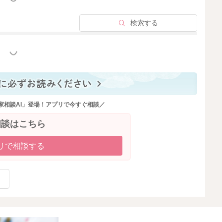
と、外の景色を見たり、散歩を楽しめる時間も少しずつ増
検索する
ずつ」で十分ですよ。
っと見る
さいましたね。今が週に１回のお出かけなのは、さくさん
える、外出方法など、さくさんの中でも準備中なのかなと
られそうだ！と、思う気持ちになることが大切だと私は思
家相談AI」登場！アプリで今すぐ相談／
せることも、赤ちゃんにとってとても大切ですので、どう
相談はこちら
リで相談する
2026/5/24 9:35