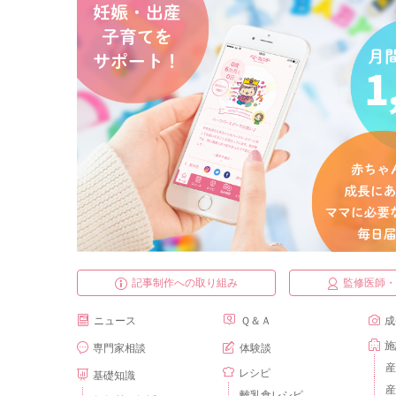
記事制作への取り組み
監修医師
ニュース
Ｑ＆Ａ
成
施
専門家相談
体験談
産
レシピ
基礎知識
産
離乳食レシピ