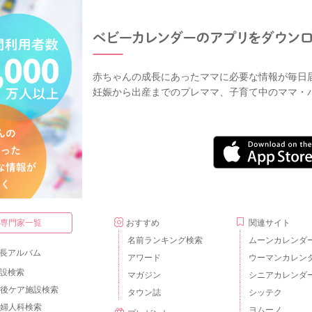
赤ちゃんの成長にあったママに必要な情報が毎日
妊娠から出産までのプレママ、子育て中のママ・
・専門家一覧
おすすめ
関連サイト
名前ランキング検索
ムーンカレンダ
長アルバム
アワード
ウーマンカレン
設検索
マガジン
シニアカレンダ
後ケア施設検索
タウン誌
シッテク
婦人科検索
ヨムーノ