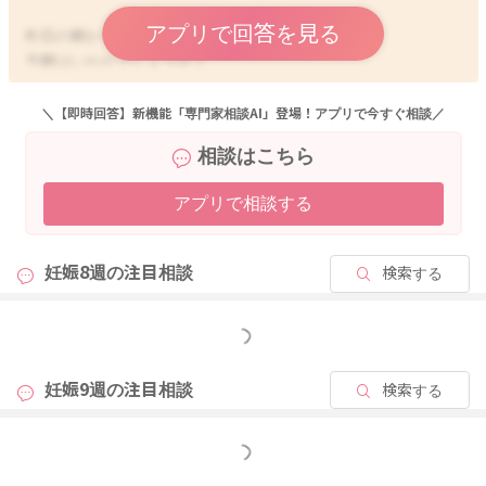
アプリで回答を見る
昨日の朝から出血が見られているということでした。
今朝はいかがでしょうか？
見られていた出血は、古いものでもあったかと思います。
それが鮮血になってきて、下腹部痛、腰痛が出てくる事があり
＼【即時回答】新機能「専門家相談AI」登場！アプリで今すぐ相談／
ましたら、かかりつけへもご相談いただくといいと思います
相談はこちら
よ。
アプリで相談する
いかがでしょうか？
どうぞよろしくお願いします。
妊娠8週の
注目相談
検索する
2026/5/24 8:32
もっと見る
妊娠9週の
注目相談
検索する
もっと見る