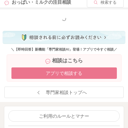
おっぱい・ミルクの
注目相談
検索する
ばいいように思います。
もちろん、お腹が空きすぎて朝早くから起きてしまったり、機
嫌も悪くなるような事がある時には考えていただいてもいいか
もっと見る
もしれませんが、そのような事がないようでしたら、今よりも
ご飯やお野菜の量をもう少し増やして出してあげてみるのもい
いと思いますよ。
いかがでしょうか？
＼【即時回答】新機能「専門家相談AI」登場！アプリで今すぐ相談／
どうぞよろしくお願いします。
相談はこちら
アプリで相談する
2026/5/23 9:35
専門家相談トップへ
ご利用のルールとマナー