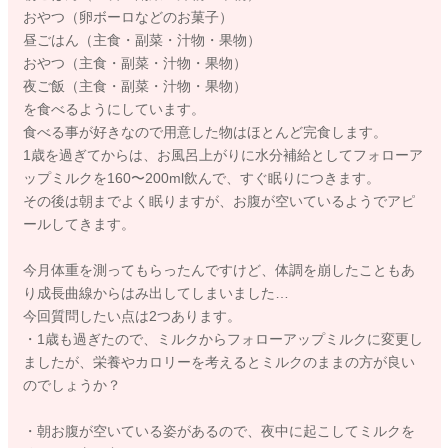
おやつ（卵ボーロなどのお菓子）
昼ごはん（主食・副菜・汁物・果物）
おやつ（主食・副菜・汁物・果物）
夜ご飯（主食・副菜・汁物・果物）
を食べるようにしています。
食べる事が好きなので用意した物はほとんど完食します。
1歳を過ぎてからは、お風呂上がりに水分補給としてフォローア
ップミルクを160〜200ml飲んで、すぐ眠りにつきます。
その後は朝までよく眠りますが、お腹が空いているようでアピ
ールしてきます。
今月体重を測ってもらったんですけど、体調を崩したこともあ
り成長曲線からはみ出してしまいました…
今回質問したい点は2つあります。
・1歳も過ぎたので、ミルクからフォローアップミルクに変更し
ましたが、栄養やカロリーを考えるとミルクのままの方が良い
のでしょうか？
・朝お腹が空いている姿があるので、夜中に起こしてミルクを