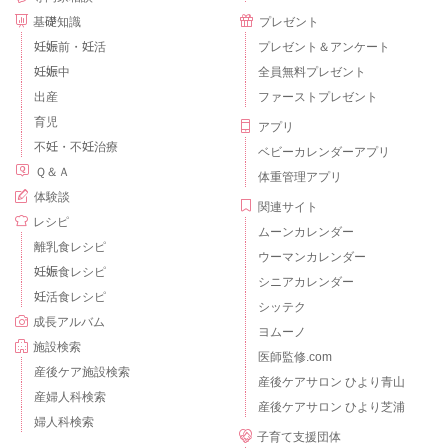
基礎知識
プレゼント
妊娠前・妊活
プレゼント＆アンケート
妊娠中
全員無料プレゼント
出産
ファーストプレゼント
育児
アプリ
不妊・不妊治療
ベビーカレンダーアプリ
Ｑ＆Ａ
体重管理アプリ
体験談
関連サイト
レシピ
ムーンカレンダー
離乳食レシピ
ウーマンカレンダー
妊娠食レシピ
シニアカレンダー
妊活食レシピ
シッテク
成長アルバム
ヨムーノ
施設検索
医師監修.com
産後ケア施設検索
産後ケアサロン ひより青山
産婦人科検索
産後ケアサロン ひより芝浦
婦人科検索
子育て支援団体