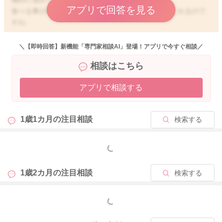
アプリで回答を見る
食べる事が好きだということで、ほとんど完食してくれるので
すね。
とてもいいと思います。
体調を崩していたという事なので、その分体重の増えが悪くな
＼【即時回答】新機能「専門家相談AI」登場！アプリで今すぐ相談／
ってしまうことは仕方がないと思います。
相談はこちら
お子さんの活動量も活発に増えてきていることだとも思います
ので、どうしても増えが緩やかになってしまう事があります。
アプリで相談する
それでも身長が大きくなっている、頭まわりも大きくなって、
運動発達も歳月齢相当の事ができるようになっているようでし
たら、問題はないと思いますよ。
1歳1カ月の
注目相談
検索する
栄養面として、お食事もしっかりと食べてくれているようです
し、育児用のミルクでも良いのかなとも思いました。
もっと見る
しかし栄養面にご不安があるような事がありましたら、フォロ
ーアップミルクでもいいと思いますよ。
1歳2カ月の
注目相談
検索する
朝、お腹がすいてくれていてもいいのではないかなと思いまし
もっと見る
た。
そうして美味しくご飯をたくさん食べてくれているようであれ