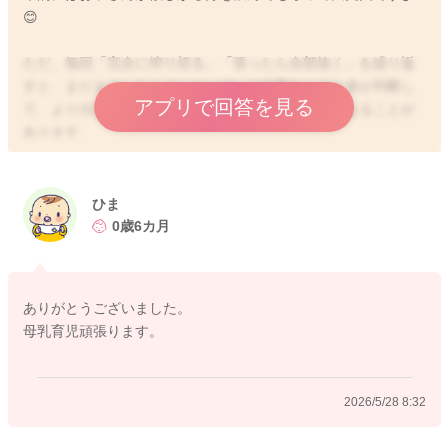
😊
ただ、毎回「完全に搾り切る」「張ったら全部抜く」を繰り返
すと、まだまだ、たくさんおっぱいが必要なんだと体が判断し
アプリで回答を見る
て、より分泌が増える傾向にスイッチが入りやすくなることが
あります。
なので、授乳については、お子さんが自然に飲み終える、左右
飲める範囲で飲んでもらう、どうしても張りが強くあり、痛み
ひま
や詰まりが辛い時だけ少し圧を抜くくらいのイメージで十分で
0歳6カ月
す。
特に今は、左の白斑対策として「左から飲ませる」は良いと思
ありがとうございました。
います👍
母乳育児頑張ります。
授乳後にしこり感が改善していれば、しっかり飲めている可能
性が高いですよ。
2026/5/28 8:32