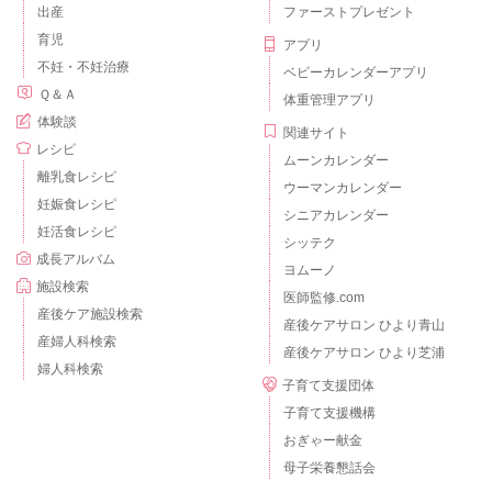
出産
ファーストプレゼント
育児
アプリ
不妊・不妊治療
ベビーカレンダーアプリ
Ｑ＆Ａ
体重管理アプリ
体験談
関連サイト
レシピ
ムーンカレンダー
離乳食レシピ
ウーマンカレンダー
妊娠食レシピ
シニアカレンダー
妊活食レシピ
シッテク
成長アルバム
ヨムーノ
施設検索
医師監修.com
産後ケア施設検索
産後ケアサロン ひより青山
産婦人科検索
産後ケアサロン ひより芝浦
婦人科検索
子育て支援団体
子育て支援機構
おぎゃー献金
母子栄養懇話会