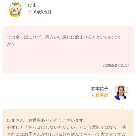
必要なんだと体が判断して、さらに作られやすくなるので、搾
ひま
乳は痛みが辛い時などに限定し、楽になる程度がおすすめで
0歳6カ月
す！
よろしくお願いします🙇‍♂️
では空っぽにせず、両方いい感じに飲ませる方がいいのです
か？
2026/5/23 22:07
2026/5/27 11:17
在本祐子
助産師
ひまさん、お返事ありがとうございます。
必ずしも「空っぽにしない方がいい」という意味ではなく、基
本的にはお子さんが欲しがる分を飲んでもらって大丈夫ですよ