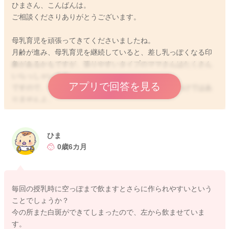
ひまさん、こんばんは。
ご相談くださりありがとうございます。
母乳育児を頑張ってきてくださいましたね。
月齢が進み、母乳育児を継続していると、差し乳っぽくなる印
象があるかもですが、張りやすいタイプのママさんはたくさん
いらっしゃいます。
アプリで回答を見る
ですので、今の時点で張るから、異常があるというわけではあ
りませんよ。
また、左右差がある場合もよくあります。左だけ白斑ができや
すい、しこりになりやすい、搾っても出にくいなど、悩みが尽
ひま
きないかもしれませんが、人間の体ですから、左右のアンバラ
0歳6カ月
ンスさがあって不思議ではないです。
乳管が細めだったり、一部流れが悪くなりやすい箇所がある可
能性は十分考えやすいです。
毎回の授乳時に空っぽまで飲ますとさらに作られやすいという
ことでしょうか？
赤ちゃんが左を好んでいて、飲んだ後はしこりも改善するな
今の所また白斑ができてしまったので、左から飲ませていま
ら、赤ちゃんはちゃんと飲めている可能性が高いです。実際、
す。
赤ちゃんの吸啜力はかなり強く、手搾りでは取れなくても赤ち