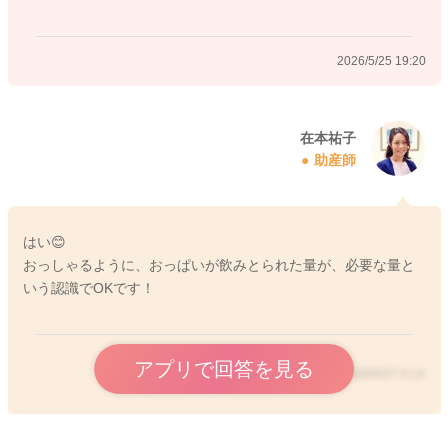
ゃんだと飲めることはよくありますよ😊
2026/5/25 19:20
白斑ができやすい乳房は、出口が狭い、流れにくい感じになっ
ていて、圧をかけてもスムーズに射入が見られないこともあり
ます。夜まとまって寝るようになると、一時的に張りやすくな
る方もいます。今後も、需要と供給が完全に一致せず、溜める
在本祐子
助産師
タイプのまま経過するママさんもいらっしゃいます。
現時点では、赤ちゃんの体重増加が保たれ、赤ちゃんが欲しが
るタイミングにしっかり飲めていて、しこりが授乳後に改善す
はい😊
るのであれば、さほど心配はないでしょう。
おっしゃるように、おっぱいが飲みとられた量が、必要な量と
いう認識でOKです！
とは言え、左だけ繰り返し白斑や詰まりがあるご様子ですか
ら、乳腺炎になりやすい条件はありますから、授乳前にほぐし
ながら、左から飲ませましょう。
アプリで回答を見る
また、圧迫しないブラの着用、明らかに張ったら少しだけ圧を
2026/5/27 0:14
抜くように搾るのもかよいです。
ただし、逆に張るたびにしっかり搾り切ると、おっぱいがまだ