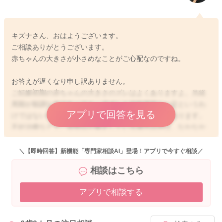
キズナさん、おはようございます。
ご相談ありがとうございます。
赤ちゃんの大きさが小さめなことがご心配なのですね。
お答えが遅くなり申し訳ありません。
ご妊娠初期の赤ちゃんの大きさのズレはよくありますよ。月経
周期が順調な方であっても、必ずしも排卵周期も一定というわ
アプリで回答を見る
けではないので、週数が最初からズレていることがあります。
不妊治療などで、排卵日が確定している場合以外は、なかなか
排卵日や受精日を特定することは難しいので、経過を見ていく
中で、赤ちゃんの大きさによって、予定日を修正することはよ
＼【即時回答】新機能「専門家相談AI」登場！アプリで今すぐ相談／
くあることですよ。
相談はこちら
ママさんとしては、上のお子さんの時の経過と比較してしまう
と、ご心配になるかと思うのですが、週数が経過するたびに、
アプリで相談する
しっかりとお子さんなりの発育が見られているのであれば、あ
まりご心配ないかと思います。
稽留流産の場合には、個人差もありますが、出血もなく、お腹