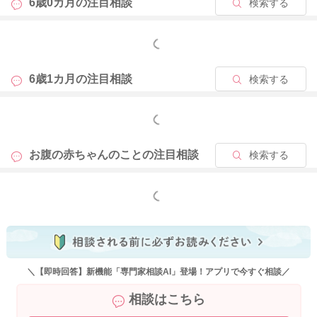
6歳0カ月の
注目相談
検索する
の痛みもなく、無症状で、健診時に指摘されるというケースも
ゼロではないですが、こればかりは経過を見ていかないとわか
らないことが多いので、今の段階ではなかなかはっきりとした
もっと見る
ことは明言できないと思います。
ママさんとしては、とてもご心配になると思いますが、まずは
6歳1カ月の
注目相談
検索する
赤ちゃんの生きる力を信じてあげてくださいね。
もっと見る
2026/5/24 6:41
お腹の赤ちゃんのことの
注目相談
検索する
もっと見る
＼【即時回答】新機能「専門家相談AI」登場！アプリで今すぐ相談／
相談はこちら