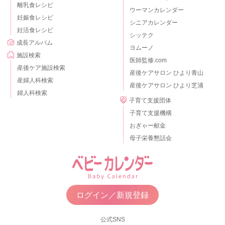
離乳食レシピ
ウーマンカレンダー
妊娠食レシピ
シニアカレンダー
妊活食レシピ
シッテク
成長アルバム
ヨムーノ
施設検索
医師監修.com
産後ケア施設検索
産後ケアサロン ひより青山
産婦人科検索
産後ケアサロン ひより芝浦
婦人科検索
子育て支援団体
子育て支援機構
おぎゃー献金
母子栄養懇話会
ログイン／新規登録
公式SNS