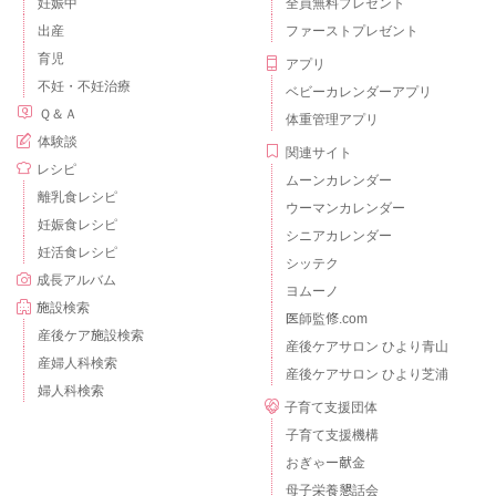
妊娠中
全員無料プレゼント
出産
ファーストプレゼント
育児
アプリ
不妊・不妊治療
ベビーカレンダーアプリ
Ｑ＆Ａ
体重管理アプリ
体験談
関連サイト
レシピ
ムーンカレンダー
離乳食レシピ
ウーマンカレンダー
妊娠食レシピ
シニアカレンダー
妊活食レシピ
シッテク
成長アルバム
ヨムーノ
施設検索
医師監修.com
産後ケア施設検索
産後ケアサロン ひより青山
産婦人科検索
産後ケアサロン ひより芝浦
婦人科検索
子育て支援団体
子育て支援機構
おぎゃー献金
母子栄養懇話会