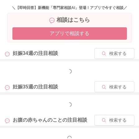
ね。
＼【即時回答】新機能「専門家相談AI」登場！アプリで今すぐ相談／
相談はこちら
お家のことをするのに、動きすぎているかもしれないと感じら
れる事があるようでしたら、その分少しでもセーブされてみる
アプリで相談する
のもいいかもしれません。
ご家族ともご相談いただき、少しでも横になっている時間を増
やしてみるのもいいと思いますよ。
妊娠34週の
注目相談
検索する
また赤ちゃんは糖を吸収して大きくなると言われる事がありま
す。すぐに気持ちが悪くなってしまうこともあるということな
もっと見る
ので、無理がなければですが、さつまいもやかぼちゃなど甘味
のあるお野菜を意識的に摂るようにしていただくのもいいかも
妊娠35週の
注目相談
検索する
しれません。
甘いお菓子お勧めできませんが、甘味のお野菜から糖分を多め
もっと見る
に摂るようにされてみることでも、赤ちゃんの大きさが変化を
することもありますよ。
お腹の赤ちゃんのことの
注目相談
検索する
よかったら参考になさってみて下さい。
どうぞよろしくお願いします。
もっと見る