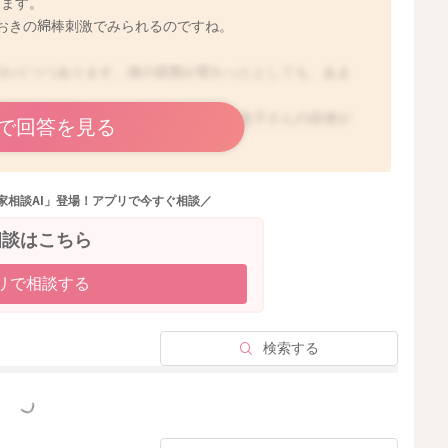
ります。
おきの綿棒刺激でみられるのですね。
変わりつつあります。便の状態が変わったとしても、あま
さそうな時には、医師にご相談すると、息子さんの排便が
で回答を見る
の、飲み食いや機嫌、睡眠の様子に違いがあるかどうかが
家相談AI」登場！アプリで今すぐ相談／
ることができます。
トで息子さんの健康には問題ないと言えます。
相談はこちら
ともあります。将来的に入園などを計画されている場合に
リで相談する
るようです。何かの折に、ご相談されてみてはいかがでし
検索する
とおもちゃの違いに気がつかないかも知れません。これか
とが期待できます。
っと見る
と思います。引き続き、見守っていただければと思いま