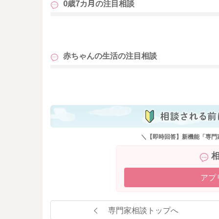
0歳7カ月の
注目相談
も
赤ちゃんの生活の
注目相談
も
＼【即時回答】新機能「専門
アプ
専門家相談トップへ