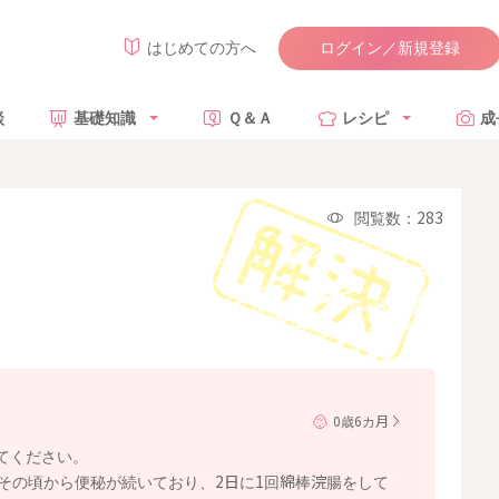
ログイン／新規登録
はじめての方へ
談
基礎知識
Ｑ＆Ａ
レシピ
成
閲覧数：283
0歳6カ月
てください。
、その頃から便秘が続いており、2日に1回綿棒浣腸をして