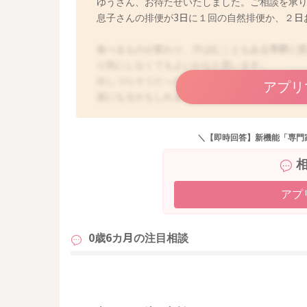
ゆうさん、お待たせいたしました。ご相談を承
息子さんの排便が3日に１回の自然排便か、２日
食べるものが変わり、汗ばむこともある季節に
り気にしなくてもよいかなと思います。
出しづらそうだったり、排便前の機嫌が良くな
アプリ
楽になるかもしれません。
便の回数については、出た日とそうでない日で
＼【即時回答】新機能「専門
ポイントです。それが息子さんのペースと捉え
違いがなければ、このまま２-３日おきのサポー
便がお腹に留まる時間が長くなると硬くなるこ
は、毎日出るほうが安心して登園できます。
アプ
小児科医師によっても、見解が異なることもあ
ょうか。
0歳6カ月の
注目相談
マグの練習を始められたのですね。今は飲み物
らの季節や上達で、うまく飲めるようになるこ
も
飲めるようになったら、便の状態も変化がある
す。よろしくお願いします。