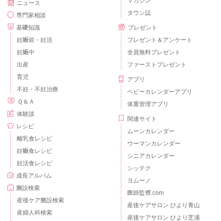
マガジン
ニュース
タウン誌
専門家相談
基礎知識
プレゼント
妊娠前・妊活
プレゼント＆アンケート
妊娠中
全員無料プレゼント
出産
ファーストプレゼント
育児
アプリ
不妊・不妊治療
ベビーカレンダーアプリ
Ｑ＆Ａ
体重管理アプリ
体験談
関連サイト
レシピ
ムーンカレンダー
離乳食レシピ
ウーマンカレンダー
妊娠食レシピ
シニアカレンダー
妊活食レシピ
シッテク
成長アルバム
ヨムーノ
施設検索
医師監修.com
産後ケア施設検索
産後ケアサロン ひより青山
産婦人科検索
産後ケアサロン ひより芝浦