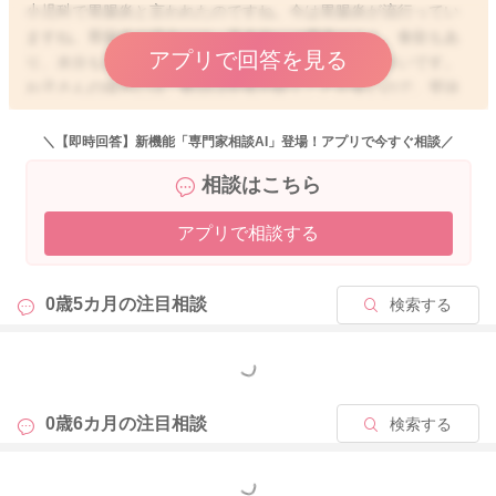
小児科で胃腸炎と言われたのですね。今は胃腸炎が流行ってい
ますね。胃腸炎の場合には、基本的には機嫌がよく、食欲もあ
アプリで回答を見る
り、水分も摂れていれば、様子を見ていただく事が多いです。
お子さんの場合には、数日は症状が続くことが多いので、受診
時に処方されているお薬があれば、お薬を飲んでいただきなが
ら、水分摂取をこまめにさせてあげてくださいね。
＼【即時回答】新機能「専門家相談AI」登場！アプリで今すぐ相談／
お薬があるうちはご様子を見ていただいていいのではないかと
相談はこちら
思いますが、もしお薬がなくなっても、やはり下痢が続いてい
る、嘔吐がある、機嫌が悪い、元気がない、お腹を痛がる、お
アプリで相談する
尻がかぶれる、血便がある、水分が摂れないなどあれば、再度
受診をお勧めします。どうぞお大事になさってくださいね。
0歳5カ月の
注目相談
検索する
2026/5/23 16:41
もっと見る
0歳6カ月の
注目相談
検索する
もっと見る