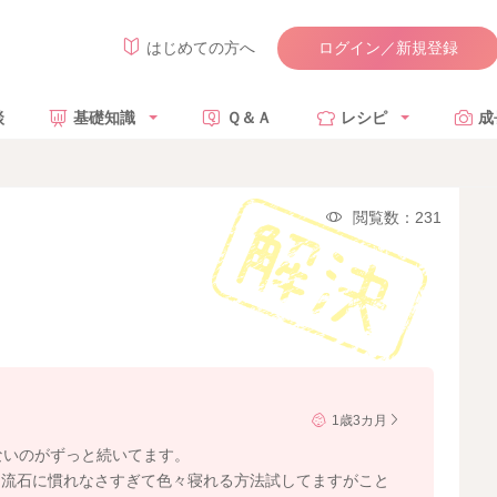
ログイン／新規登録
はじめての方へ
談
基礎知識
Ｑ＆Ａ
レシピ
成
閲覧数：231
1歳3カ月
ないのがずっと続いてます。
、流石に慣れなさすぎて色々寝れる方法試してますがこと