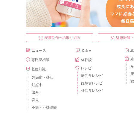
記事制作への取り組み
監修医師
ニュース
Ｑ＆Ａ
成
施
専門家相談
体験談
産
レシピ
基礎知識
産
離乳食レシピ
妊娠前・妊活
婦
妊娠食レシピ
妊娠中
妊活食レシピ
出産
育児
不妊・不妊治療