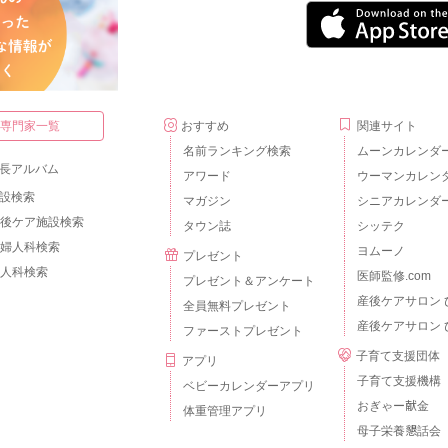
・専門家一覧
おすすめ
関連サイト
名前ランキング検索
ムーンカレンダ
長アルバム
アワード
ウーマンカレン
設検索
マガジン
シニアカレンダ
後ケア施設検索
タウン誌
シッテク
婦人科検索
ヨムーノ
プレゼント
人科検索
医師監修.com
プレゼント＆アンケート
産後ケアサロン 
全員無料プレゼント
産後ケアサロン 
ファーストプレゼント
子育て支援団体
アプリ
子育て支援機構
ベビーカレンダーアプリ
おぎゃー献金
体重管理アプリ
母子栄養懇話会