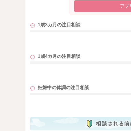
アプ
1歳3カ月の
注目相談
も
1歳4カ月の
注目相談
も
妊娠中の体調の
注目相談
も