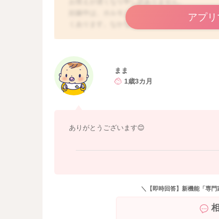
お答えが遅くなり申し訳ありません。
妊娠中は、ホルモンバランスの変化も著しいの
アプリ
くあります。なかなか根本的に解決することは
夜眠りやすくなるかもしれません。例えば、毎
ムを作ることで、生体リズムが整って自然な睡
ックスすることもいいと思いますよ。ゆっくり
入ったりしてリラックスすると良い寝つきに繋
まま
ルコールを摂取しないようにすることや、スマ
1歳3カ月
大切と思います。寝る前はリラックスした暗く
ることで、より良い就寝環境を作ることができ
ありがとうございます😊
＼【即時回答】新機能「専門