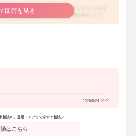
で、睡眠のペースや生活リズムが変化してしまうことがよ
で回答を見る
難しいケースもありますが、良い睡眠習慣を作ることで、
日同じ時間に寝て同じ時間に起きることを習慣化し、リズ
眠リズムが作られることがあります。また、寝る前にリラ
した音楽を聴いたり、軽いストレッチをしたり、お風呂に
がることがありますよ。また、寝る前にはカフェインやア
ホやテレビなどの明るい画面を見ないようになさることも
静かで、温度調整がされた環境で入眠のために準備をなさ
ると思いますので、よろしければお試しくださいね。
2026/5/23 16:18
2026/5/24 10:09
家相談AI」登場！アプリで今すぐ相談／
相談はこちら