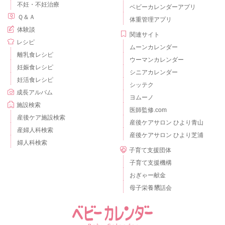
不妊・不妊治療
ベビーカレンダーアプリ
Ｑ＆Ａ
体重管理アプリ
体験談
関連サイト
レシピ
ムーンカレンダー
離乳食レシピ
ウーマンカレンダー
妊娠食レシピ
シニアカレンダー
妊活食レシピ
シッテク
成長アルバム
ヨムーノ
施設検索
医師監修.com
産後ケア施設検索
産後ケアサロン ひより青山
産婦人科検索
産後ケアサロン ひより芝浦
婦人科検索
子育て支援団体
子育て支援機構
おぎゃー献金
母子栄養懇話会