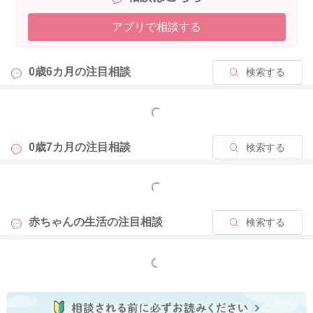
そうしてから朝寝に入る時間を少しでも後ろにずらせるように
アプリで相談する
されてみるといいかもしれません。
早朝に目を覚まして、一度寝入ってから起きる時間が遅くなっ
0歳6カ月の
注目相談
検索する
ていたり、朝寝の開始時間が早めになっている事があります
と、二度寝をしているのと同じ状況となり、同じことを繰り返
してしまうかもしれません。
もっと見る
ねんねのパターンを変えるようにしてみていただくことで、変
わることもあるかもしれません。
0歳7カ月の
注目相談
検索する
いかがでしょうか？
もっと見る
どうぞよろしくお願いします。
赤ちゃんの生活の
注目相談
検索する
2026/5/22 9:33
もっと見る