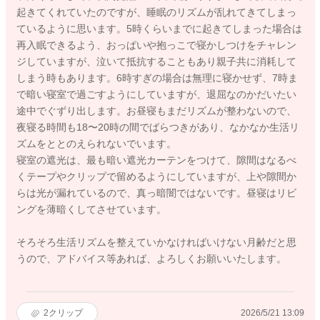
起きてくれていたのですが、睡眠のリズムが乱れてきてしまっ
ているように思います。5時くらいまでに起きてしまった場合は
再入眠できるよう、おっぱいや抱っこで寝かしつけをチャレン
ジしていますが、泣いて抵抗することもあり親子共に消耗して
しまう時もあります。6時すぎの場合は無理に寝かせず、7時ま
で暗い寝室で過ごすようにしていますが、退屈なのかだいたい
途中でぐずり出します。お昼寝もまだリズムが整わないので、
夜寝る時間も18〜20時の間でばらつきがあり、なかなか生活リ
ズムをととのえられないでいます。
寝室の遮光は、最も暗い遮光カーテンをつけて、隙間はなるべ
くテープやクリップで留めるようにしていますが、上や隙間か
らは光が漏れているので、真っ暗闇ではないです。昼寝はリビ
ングを薄暗くしてさせています。
そろそろ生活リズムを整えていかなければいけない月齢だと思
うので、アドバイス等あれば、よろしくお願いいたします。
2
クリップ
2026/5/21 13:09