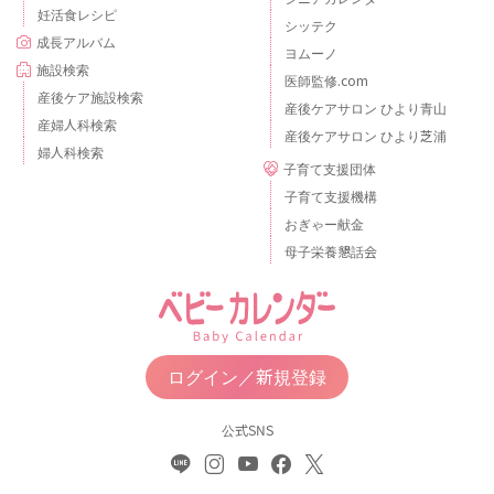
妊活食レシピ
シッテク
成長アルバム
ヨムーノ
施設検索
医師監修.com
産後ケア施設検索
産後ケアサロン ひより青山
産婦人科検索
産後ケアサロン ひより芝浦
婦人科検索
子育て支援団体
子育て支援機構
おぎゃー献金
母子栄養懇話会
ログイン／新規登録
公式SNS