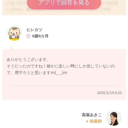
アプリで回答を見る
になってくると、伝えたいことをうまく言葉にできないもどか
しさから、奇声を発するお子さんもいらっしゃるようです。
特に低月齢のお子さんの場合、ご自身から音がするということ
を楽しんで、遊んでいる場合も多いのではないかと思います。
まだ泣くという手段でしか、感情を表現できない時期ですが、
ヒレカツ
何かのきっかけで、ご自身が泣くという以外にも、音が出せる
0歳4カ月
のだということが分かり、遊んでいたり、癖のように繰り返す
お子さんもいらっしゃいます。特に深い理由はない場合が多い
ですが、成長に伴って、奇声の発し方や様々な状況が伴って感
ありがとうございます。
情を表すことができるようにもなってきますので、しばらくは
そうだったのですね！確かに楽しい時にしか出していないの
温かく見守ってあげてくださいね。
で、見守ろうと思いますm(_ _)m
何か訴えていたり、お話ししているようであれば、声かけをし
てあげるといいかもしれませんね。
2026/5/19 6:33
2026/5/19 6:11
高塚あきこ
助産師