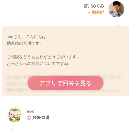
宮川めぐみ
助産師
sooさん、こんにちは
助産師の宮川です。
ご相談をどうもありがとうございます。
お子さんへの授乳についてですね。
おっぱいを飲んでもらう時間を少しずつでも今後伸ばしていか
アプリで回答を見る
れるといいと思いますよ。
途中で寝てしまっても、しっかりとワーワー泣かせるぐらいに
起こして、飲ませてあげていただけるといいと思います。
数分吸ってもらうだけでも、おっぱいへの刺激となりますし、
哺乳量も少しずつ稼げることになると思います。
soo
なので全く無意味なことはないですが、体力も少しずつついて
妊娠42週
きているはずなので、日中は特にしっかりと起こして吸っても
らう時間を伸ばしてみてはいかがでしょうか？