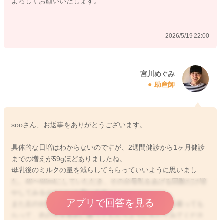
よろしくお願いいたします。
2026/5/19 22:00
宮川めぐみ
助産師
sooさん、お返事をありがとうございます。
具体的な日増はわからないのですが、2週間健診から1ヶ月健診
までの増えが59gほどありましたね。
母乳後のミルクの量を減らしてもらっていいように思いまし
た。40〜60mlにしていただき、その分母乳をあげる回数だけ増
やしてみるのもいいと思います。
アプリで回答を見る
また左の分泌がとてもいいということなので、右から吸っても
らって、右の方を長めに吸ってもらうようにもしてみてくださ