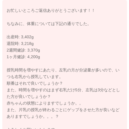
お忙しいところご返信ありがとうございます！！
お子さんも少しずつおっぱいの後には、簡単にすぐ出てきて飲
める哺乳瓶でミルクを飲めることをわかってきていると思いま
ちなみに、体重については下記の通りでした。
す。
楽なものを知ってしまうと、そちらがいいとなりがちなのは、
出産時: 3,402g
大人と一緒になります。
退院時: 3,218g
なのでお子さんの体重の増えも順調なようでしたら、おっぱい
2週間健診: 3,370g
を吸ってもらう時間を延ばしてみてください。
1ヶ月健診: 4,200g
どうぞよろしくお願いします。
授乳時間を増やすにあたり、左乳の方が分泌量が多いので、い
つも右乳から授乳しています。
順番はそれで良いでしょうか？
2026/5/18 16:09
また、時間を増やすのはまず右乳だけ5分、左乳は3分などとし
た方が良いでしょうか？
赤ちゃんの状態によりますでしょうか。。
また、片乳の授乳が終わるごとにゲップをさせた方が良いなど
ありますでしょうか。。。？