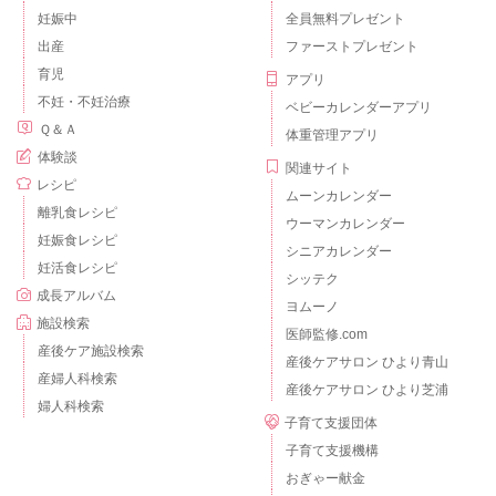
妊娠中
全員無料プレゼント
出産
ファーストプレゼント
育児
アプリ
不妊・不妊治療
ベビーカレンダーアプリ
Ｑ＆Ａ
体重管理アプリ
体験談
関連サイト
レシピ
ムーンカレンダー
離乳食レシピ
ウーマンカレンダー
妊娠食レシピ
シニアカレンダー
妊活食レシピ
シッテク
成長アルバム
ヨムーノ
施設検索
医師監修.com
産後ケア施設検索
産後ケアサロン ひより青山
産婦人科検索
産後ケアサロン ひより芝浦
婦人科検索
子育て支援団体
子育て支援機構
おぎゃー献金