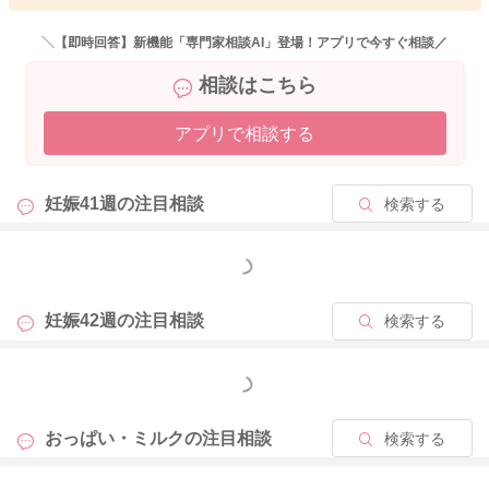
い。
様子を見ながら右を7分、左を5分と少しずつ延ばしてみてもい
＼【即時回答】新機能「専門家相談AI」登場！アプリで今すぐ相談／
いと思います。
相談はこちら
ゲップをさせてもらってもいいですよ。
アプリで相談する
寝てしまいそうでしたら、ゲップをさせながら、起こしてみる
のもいいと思います。
妊娠41週の
注目相談
検索する
どうぞよろしくお願いします。
もっと見る
2026/5/20 10:57
妊娠42週の
注目相談
検索する
もっと見る
おっぱい・ミルクの
注目相談
検索する