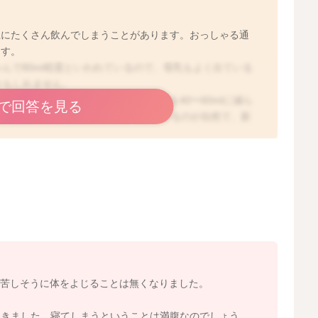
上にたくさん飲んでしまうことがあります。おっしゃる通
ます。
んで80ml程度といわれているので、母乳もよく出ている
かもしれません。
に様子をみるか、補足するミルク量を40〜60mlに減ら
で回答を見る
1時間半〜2時間程度で消化して欲しがるのが自然で、新
こが1日6〜8回以上みられていれば、母乳で足りていま
2026/5/18 13:55
ろ、苦しそうに体をよじることは無くなりました。
てきました。寝てしまうということは満腹なのでしょう