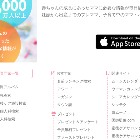
赤ちゃんの成長にあったママに必要な情報が毎日
妊娠から出産までのプレママ、子育て中のママ・
・専門家一覧
おすすめ
関連サイト
名前ランキング検索
ムーンカレンダ
長アルバム
アワード
ウーマンカレン
設検索
マガジン
シニアカレンダ
後ケア施設検索
タウン誌
シッテク
婦人科検索
ヨムーノ
プレゼント
人科検索
医師監修.com
プレゼント＆アンケート
産後ケアサロン 
全員無料プレゼント
産後ケアサロン 
ファーストプレゼント