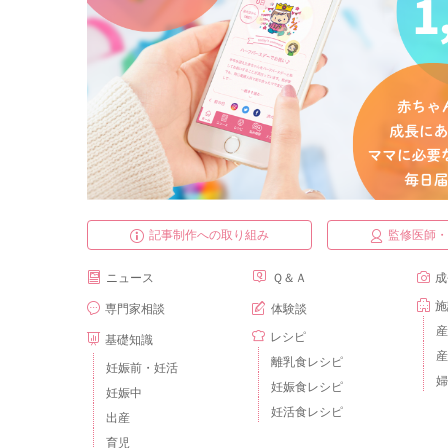
記事制作への取り組み
監修医師
ニュース
Ｑ＆Ａ
成
施
専門家相談
体験談
産
レシピ
基礎知識
産
離乳食レシピ
妊娠前・妊活
婦
妊娠食レシピ
妊娠中
妊活食レシピ
出産
育児