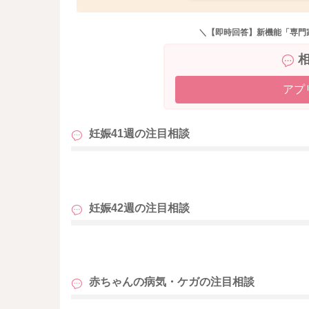
＼【即時回答】新機能「専門
アプ
妊娠41週の
注目相談
も
妊娠42週の
注目相談
も
赤ちゃんの病気・ケガの
注目相談