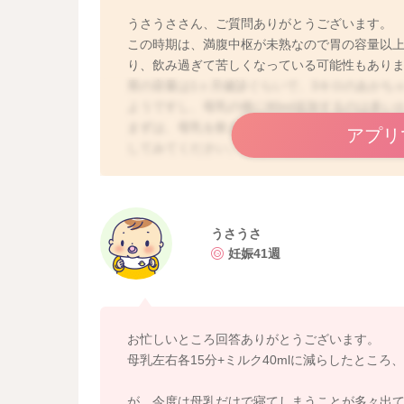
うさうささん、ご質問ありがとうございます。
この時期は、満腹中枢が未熟なので胃の容量以
り、飲み過ぎて苦しくなっている可能性もあり
胃の容量は1ヶ月健診ぐらいで、3キロのあかちゃ
ようですし、母乳の後に80ml追加するのは多い
まずは、母乳を飲ませた後にすぐにミルクを足さず
アプリ
してみてください。母乳の場合、消化が良いので
生児期は1日10回以上飲むのが普通です。おしっ
す。
少しでも参考になれば幸いです。
よろしくお願いします。
うさうさ
妊娠41週
お忙しいところ回答ありがとうございます。
母乳左右各15分+ミルク40mlに減らしたとこ
が、今度は母乳だけで寝てしまうことが多々出