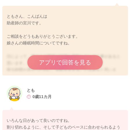
ともさん、こんばんは
助産師の宮川です。
ご相談をどうもありがとうございます。
娘さんの睡眠時間についてですね。
日によって、娘さんの睡眠の時間も変動してしまう事があると
アプリで回答を見る
思います。
寝る時間が遅かったのに、早起きをすることはあると思いま
す。
遅かったために眠りの質が悪かったこともあるからかと思いま
す。
とも
朝早くに起きてしまっても、それでもいいかもしれません。
0歳11カ月
その分日中に眠たくなったり、その日の夜は早く眠たくなるこ
ともあるかもしれません。
日中にお出かけもあり、なかなか休めない事がありそうでした
いろんな日があって良いのですね。
ら、早めに帰宅する、早めに夜寝かせてあげられるように可能
割り切れるように、そして子どものペースに合わせられるよう
な限り調整をしてあげていただくといいと思いますよ。