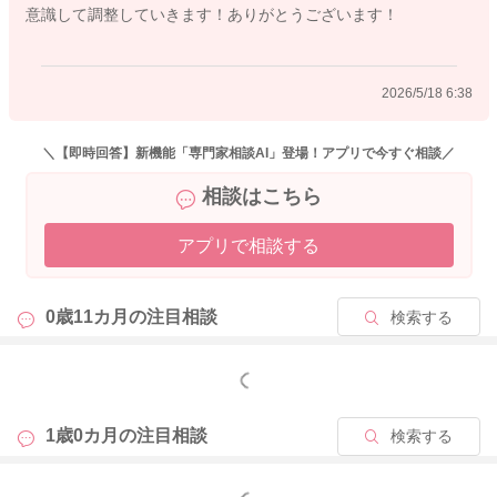
意識して調整していきます！ありがとうございます！
なかなか親御さんの都合もあり、難しいことはあるかと思うの
ですが、日常のリズムをお子さんのペースに合わせてあげるこ
2026/5/18 6:38
とを意識されるといいと思います。
思うように意識できない時もあるかもしれないのですが、そん
な日として割り切っていただき、また調整をしていただくので
＼【即時回答】新機能「専門家相談AI」登場！アプリで今すぐ相談／
いいと思いますよ。
相談はこちら
どうぞよろしくお願いします。
アプリで相談する
0歳11カ月の
注目相談
検索する
2026/5/17 22:46
もっと見る
1歳0カ月の
注目相談
検索する