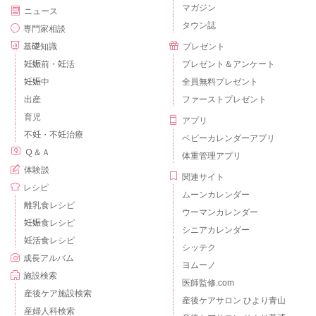
マガジン
ニュース
タウン誌
専門家相談
基礎知識
プレゼント
妊娠前・妊活
プレゼント＆アンケート
妊娠中
全員無料プレゼント
出産
ファーストプレゼント
育児
アプリ
不妊・不妊治療
ベビーカレンダーアプリ
Ｑ＆Ａ
体重管理アプリ
体験談
関連サイト
レシピ
ムーンカレンダー
離乳食レシピ
ウーマンカレンダー
妊娠食レシピ
シニアカレンダー
妊活食レシピ
シッテク
成長アルバム
ヨムーノ
施設検索
医師監修.com
産後ケア施設検索
産後ケアサロン ひより青山
産婦人科検索