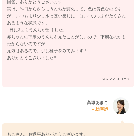
回答、ありがとうございます!!
食も始められたということであれば、おそらく腸内環境は変化
実は、昨日からさらにうんちが変化して、色は黄色なのです
していると思いますので、ウンチの色や性状が変化することは
が、いつもより少し水っぽい感じに、白いつぶつぶがたくさん
自然と思います。
あるような状態です。
普段よりも白っぽいウンチですと、ママさんはご心配になるか
1日に3回もうんちが出ました。
もしれませんが、白いうんちで注意が必要とされるのは、激し
赤ちゃんの下痢のうんちを見たことがないので、下痢なのかも
い下痢を伴う白い水様便です。お米の研ぎ汁のようなウンチと
わからないのですが…
言われます。この場合はウイルス性の感染症が疑われるため、
元気はあるので、少し様子をみてみます!!
早めに小児科受診が必要になります。
ありがとうございました!!
ですが、お写真を拝見する限りですと、緊急性があるわけでは
ないように思いますよ。もし、発熱や嘔吐がある、元気がな
い、哺乳量が低下するなどがみられるようでしたら、小児科受
2026/5/18 16:53
診の目安となさってくださいね。
高塚あきこ
2026/5/18 13:34
助産師
もこさん、お返事ありがとうございます。