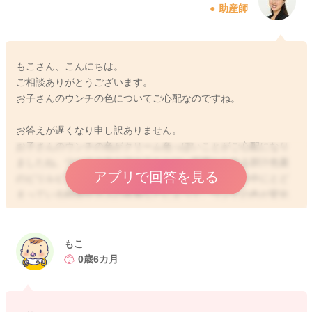
助産師
もこさん、こんにちは。
ご相談ありがとうございます。
お子さんのウンチの色についてご心配なのですね。
お答えが遅くなり申し訳ありません。
お子さんのウンチの色がクリーム色っぽいことがご心配になり
ましたね。ウンチの色を決めるもとは、肝臓から出る胆汁色素
アプリで回答を見る
のビリルビンという物質なのですが、ウンチがお腹の中にとど
まっている時間やガスの有無などによって、ウンチの色が変化
することはよくありますよ。
お写真からですと、それほどご心配なウンチの色ではないよう
にお見受けしますし、基本的には、お子さんのご様子が元気で
もこ
あれば、しばらくご様子を見ていただいていいように思います
0歳6カ月
よ。多くは一時的な色の変化と思います。
お子さんですと、腸内環境が一度変化すると、なかなか改善し
ないことが多く、1ヶ月近く症状が続くこともありますよ。離乳