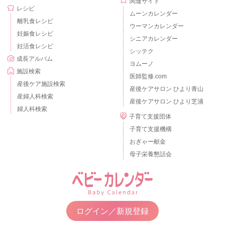
関連サイト
レシピ
ムーンカレンダー
離乳食レシピ
ウーマンカレンダー
妊娠食レシピ
シニアカレンダー
妊活食レシピ
シッテク
成長アルバム
ヨムーノ
施設検索
医師監修.com
産後ケア施設検索
産後ケアサロン ひより青山
産婦人科検索
産後ケアサロン ひより芝浦
婦人科検索
子育て支援団体
子育て支援機構
おぎゃー献金
母子栄養懇話会
ログイン／新規登録