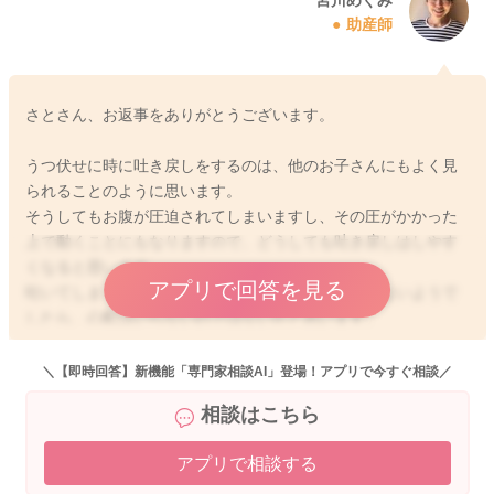
助産師
さとさん、お返事をありがとうございます。
うつ伏せに時に吐き戻しをするのは、他のお子さんにもよく見
られることのように思います。
そうしてもお腹が圧迫されてしまいますし、その圧がかかった
上で動くことにもなりますので、どうしても吐き戻しはしやす
くなると思います。
アプリで回答を見る
吐いてしまって、それで気持ち悪そうにする様子もないようで
したら、心配はいらないのではないかと思います。
どうぞよろしくお願いします。
＼【即時回答】新機能「専門家相談AI」登場！アプリで今すぐ相談／
相談はこちら
アプリで相談する
2026/5/17 22:23