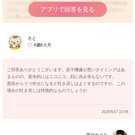
ベッドの上に落とされていたということで、高さもまだ30cmほ
アプリで回答を見る
どのところからだったようですし、マットなどで緩衝されてい
たと思います。
その後ぐったりしたり、飲みや機嫌が悪くなる、繰り返し吐き
戻しを3回以上していたこともなく、気持ち悪そうにする様子な
どもなかったようでしたら、そのまま様子を見ていただいてい
さと
いように思います。
0歳6カ月
念のために受傷後24時間までは特に気をつけて見守っていただ
けるといいと思います。
そしてもうさらに24時間は気にかけてみてあげてください。
ご回答ありがとうございます。若干機嫌が悪いタイミングはあ
気になる様子が見られる際には、受診をなさってみてくださ
るものの、基本的にはニコニコ、顔に赤み等もないです。
い。
普段からうつ伏せになると吐き戻しはよくするのですが、この
どうぞよろしくお願いします。
場合の吐き戻しは特徴的なものでしょうか、
2026/5/17 22:06
2026/5/17 21:59
宮川めぐみ