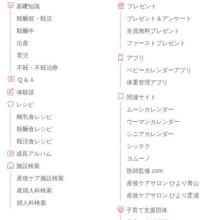
基礎知識
プレゼント
妊娠前・妊活
プレゼント＆アンケート
妊娠中
全員無料プレゼント
出産
ファーストプレゼント
育児
アプリ
不妊・不妊治療
ベビーカレンダーアプリ
Ｑ＆Ａ
体重管理アプリ
体験談
関連サイト
レシピ
ムーンカレンダー
離乳食レシピ
ウーマンカレンダー
妊娠食レシピ
シニアカレンダー
妊活食レシピ
シッテク
成長アルバム
ヨムーノ
施設検索
医師監修.com
産後ケア施設検索
産後ケアサロン ひより青山
産婦人科検索
産後ケアサロン ひより芝浦
婦人科検索
子育て支援団体