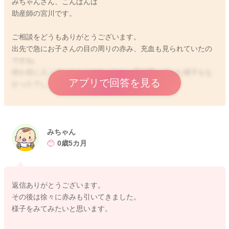
みちゃんさん、こんばんは
助産師の宮川です。
ご相談をどうもありがとうございます。
出先で急にお子さんの目の周りの赤み、充血も見られていたの
ですね。
何か目に入っていたことがあったり、手で擦っていた様子もな
アプリで回答を見る
かったでしょうか？
ご心配をされているようなアレルギーの可能性があるのか、は
っきりとしたことが、こちらではわからないところになってし
まいます。せっかくご相談くださったのに、大変申し訳ありま
みちゃん
せん。
0歳5カ月
普段飲んでいるものをその後飲んで、お変わりなく過ごされて
いるようでしたら、ひとまずは今回出先で飲んでいたミルクを
控えるようにされるのもいいかもしれません。
返信ありがとうございます。
その後は徐々に赤みも引いてきました。
目の充血、赤みが時間の経過ととに落ち着いてくれているよう
様子をみてみたいと思います。
でしたら、そのまま様子を見ていただくようになるのかなと思
うのですが、明日になっても気になる様子がありましたら、眼