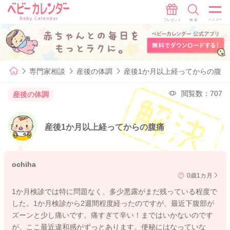
専門家相談
産後の体調
産後1か月以上経ってからの腹痛
閲覧数：707
産後の体調
産後1か月以上経ってからの腹痛
ochiha
0歳1カ月
1か月検診では特に問題なく、多少悪露がまだ残っている程度で
した。1か月検診から2週間程度経ったのですが、最近下腹部が
ズーンと少し痛いです。痛すぎて辛い！まではいかないのです
が、ここ最近違和感がずっとあります。便秘にはなっていな