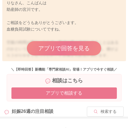
りなさん、こんばんは
助産師の宮川です。
ご相談をどうもありがとうございます。
血糖負荷試験についてですね。
空腹の時間が長かったため、数値が高く出てしまうことはある
アプリで回答を見る
のかということですが、今回は妊娠中であることから、糖がよ
り上がりやすくなっていたことが考えられると思います。
妊娠週数が進んでくることで、糖の上がり方も変わってくるこ
とがあります。
＼【即時回答】新機能「専門家相談AI」登場！アプリで今すぐ相談／
次回75g糖負荷試験になるのですね。
相談はこちら
お食事の取り方に気をつけていただけるといいと思いますよ。
アプリで相談する
白米、小麦粉と白いものを控えるようにして見てください。
玄米や雑穀米、ライ麦、全粒粉のものに切り替えられるといい
と思います。
妊娠26週の
注目相談
検索する
そして汁物、野菜から摂取されることを意識的に続けて見てく
ださい。
そうして糖の上がりが緩やかになるようにされてみるといいで
もっと見る