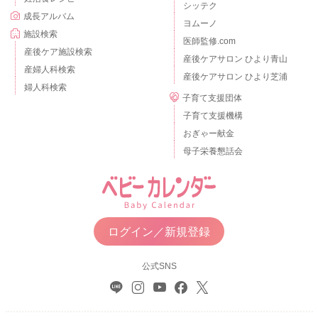
シッテク
成長アルバム
ヨムーノ
施設検索
医師監修.com
産後ケア施設検索
産後ケアサロン ひより青山
産婦人科検索
産後ケアサロン ひより芝浦
婦人科検索
子育て支援団体
子育て支援機構
おぎゃー献金
母子栄養懇話会
ログイン／新規登録
公式SNS