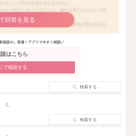
で終わるという日もあるかもしれません。
っかりと出ているようでしたら、様子を見ていただいて良
で回答を見る
続けてみても減ってきたり、排泄なども変化が見られるよ
って見てください。
家相談AI」登場！アプリで今すぐ相談／
ち、ガスが溜まっていることもなさそうでしょうか？
しやすくなることはあります。
相談はこちら
もらうのもいいですし、「の」の字でお腹のマッサージを
もガス抜きにもなります。
リで相談する
ば、様子を見ていただいていいと思いますよ。
検索する
っと見る
2026/5/15 20:59
検索する