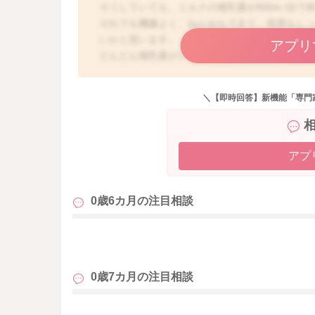
そうしていても、ミルクの哺乳量が600m l台
それでも機嫌よく、ねんねもできて、排泄もし
いかと思います。
アプリ
どんどん哺乳量がいつも実践されていることを
うな時には、かかりつけの先生へもご相談なさ
＼【即時回答】新機能「専門
吐き戻しが増えているということですが、うん
溜まっていることがあると、その分吐き戻しを
足を自転車漕ぎしてもらうように、運動をして
されてみること、綿棒浣腸をされてみることで
アプ
吐いた後に、気持ち悪そうにすることもなけれ
0歳6カ月の
注目相談
どうぞよろしくお願いします。
も
0歳7カ月の
注目相談