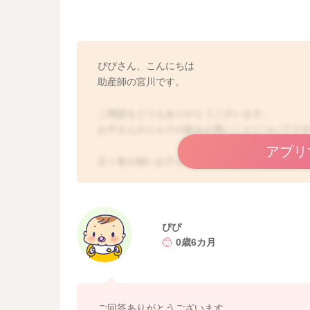
ぴぴさん、こんにちは
助産師の宮川です。
ご相談をどうもありがとうございます。
お子さんのミルクの飲みが悪いことについてで
アプリ
元々食が細いお子さんでもあるようですね。
満腹中枢が形成されるようになりますと、また
そのような時には、すでに実践をされているよ
乳回数を増やす、または寝ぼけているタイミン
お子さんのペースで飲み進めるようになってきて
ぴぴ
でもあります。
0歳6カ月
機嫌よく、ねんねに衣装が出ていることもなさ
努力の甲斐もあり、得られているのだと思いま
大変なこともあるかもしれないのですが、引き
ご回答ありがとうございます。