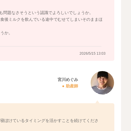
、よくよく褒めてあげていただくといいと思いますよ。
でも問題なさそうという認識でよろしいでしょうか。
乳食後ミルクを飲んでいる途中でむせてしまいそのままほ
ょうか。
2026/5/15 12:40
2026/5/15 13:03
宮川めぐみ
助産師
、寝ぼけているタイミングを活かすことを続けてくださ