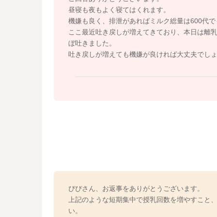
少しでも咥えてくれたり、飲んでくれた時には
昼寝も夜もよく寝てはくれます。
機嫌も良く、排泄があればミルク総量は600代
よかったら参考になさってみてください。
ここ最近吐き戻しが増えてきており、本日は離
どうぞよろしくお願いします。
ぼ吐きました。
吐き戻しが増えても機嫌が良ければ大丈夫でし
ぴぴさん、お返事をありがとうございます。
上記のような短期集中で授乳回数を増やすこと
い。