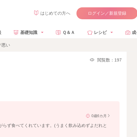
ログイン／新規登録
はじめての方へ
談
基礎知識
Ｑ＆Ａ
レシピ
成
が悪い
閲覧数：197
0歳6カ月
がらず食べてくれています。(うまく飲み込めずよだれと