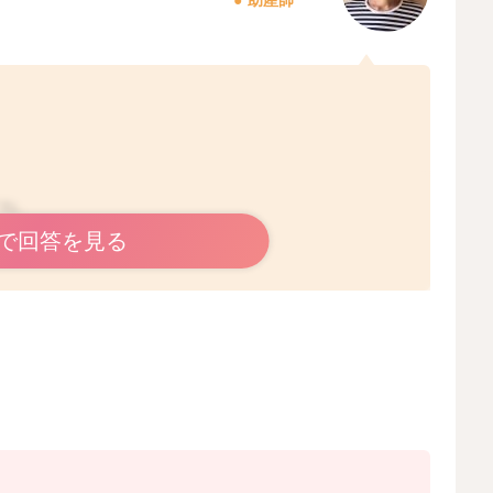
すね。
で回答を見る
飲みが悪くなってきてしまうことがあると思います。
うに、短期集中で飲んでもらうようにされたり、その分授
グを狙って授乳をされることをよくお勧めしています。
、それでもここ二月ほどで、日増16gほど増えているよう
そうなので、お子さんにとって必要な哺乳量をぴぴさんの
した。
続きお子さんの様子を見ながら勧めてみてください。