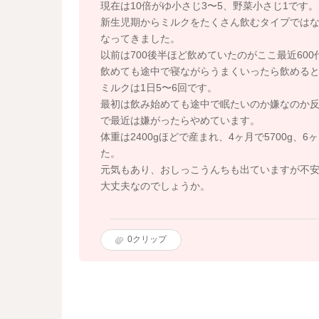
現在は10倍がゆ小さじ3〜5、野菜小さじ1です。
新生児期からミルクをたくさん飲むタイプでは
なってきました。
以前は700後半ほど飲めていたのがここ最近600
飲めても途中で寝ながらうまくいったら飲める
ミルクは1日5〜6回です。
最初は飲み始めても途中で眠たいのか嫌なのか
で最近は嫌がったらやめています。
体重は2400gほどで産まれ、4ヶ月で5700g、
た。
元気もあり、おしっこうんちも出ていますが不
大丈夫なのでしょうか。
0
クリップ