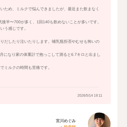
ないため、ミルクで悩んできましたが、最近また飲まなく
代後半〜700が多く、1回140も飲めないことが多いです。
という感じです。
反りだしたり泣いたりします。哺乳瓶拒否やむせも怖いの
6ヶ月になり家の体重計で抱っこして測ると6.7キロと出まし
安でミルクの時間も苦痛です。
2026/5/14 19:11
宮川めぐみ
助産師