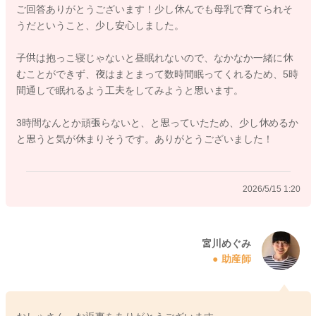
ご回答ありがとうございます！少し休んでも母乳で育てられそ
おっぱいの仕組みとしては、溜まっている時間が長くなるこ
うだということ、少し安心しました。
と、それが習慣されていくことで、分泌は減っていくようにな
ります。
子供は抱っこ寝じゃないと昼眠れないので、なかなか一緒に休
むことができず、夜はまとまって数時間眠ってくれるため、5時
なので今後月齢が大きくなっていき、母乳だけでも十分になっ
間通しで眠れるよう工夫をしてみようと思います。
ていたとしても、夜間は6時間以上開けることを習慣化させない
ようにしてください。
3時間なんとか頑張らないと、と思っていたため、少し休めるか
と思うと気が休まりそうです。ありがとうございました！
お子さんと一緒にお昼寝をするようにされてみるのもいいです
し、夜間一回の授乳をお休みされて、5時間ほど休むことを続け
てみるのもいいかもしれません。
2026/5/15 1:20
よかったら参考になさってみてください。
どうぞよろしくお願いします。
宮川めぐみ
助産師
2026/5/14 13:28