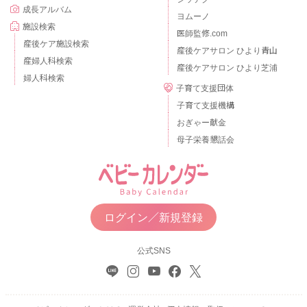
成長アルバム
ヨムーノ
施設検索
医師監修.com
産後ケア施設検索
産後ケアサロン ひより青山
産婦人科検索
産後ケアサロン ひより芝浦
婦人科検索
子育て支援団体
子育て支援機構
おぎゃー献金
母子栄養懇話会
ログイン／新規登録
公式SNS