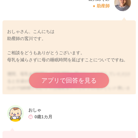
助産師
おしゃさん、こんにちは
助産師の宮川です。
ご相談をどうもありがとうございます。
母乳を減らさずに母の睡眠時間を延ばすことについてですね。
夜間、母乳を6時間以上授乳間隔を開けないようにしていただけ
アプリで回答を見る
ると分泌が減ってしまうことを予防できます。
なので5時間ぐらいででは授乳をしていただけるといいと思いま
すよ。
そうして今はできる限り休めるようにされてみるのもいいかも
しれません。
おしゃ
夜間にミルクを一度あげていただき、その後2〜3時間後には母
0歳1カ月
乳をあげていただけたらと思います。
差し乳というのはないと言われていることもあります。