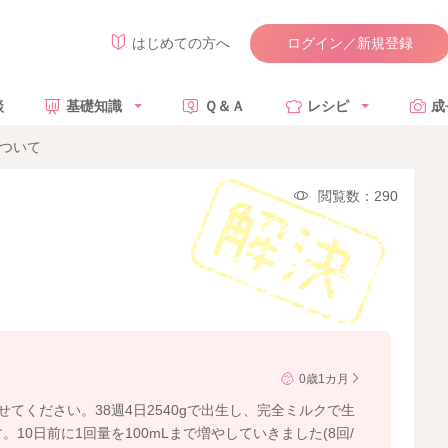
ログイン／新規登録
はじめての方へ
談
基礎知識
Ｑ＆Ａ
レシピ
成
について
閲覧数：290
0歳1カ月
てください。38週4日2540gで出生し、完全ミルクで生
。10日前に1回量を100mLまで増やしていきました(8回/