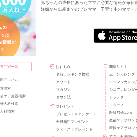
赤ちゃんの成長にあったママに必要な情報が毎日
妊娠から出産までのプレママ、子育て中のママ・
・専門家一覧
おすすめ
関連サイト
名前ランキング検索
ムーンカレンダ
長アルバム
アワード
ウーマンカレン
設検索
マガジン
シニアカレンダ
後ケア施設検索
タウン誌
シッテク
婦人科検索
ヨムーノ
プレゼント
人科検索
医師監修.com
プレゼント＆アンケート
産後ケアサロン 
全員無料プレゼント
産後ケアサロン 
ファーストプレゼント