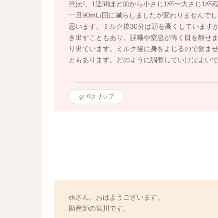
日)が、1週間ほど前から小さじ1杯〜大さじ1
一旦90mL/回に減らしましたが変わりません
思います。ミルク後30分は頭を高くしています
き出すこともあり、誤嚥や窒息が怖く目を離せ
り出ています。ミルク後に身をよじるので飲ま
ともあります。どのように調整していけばよい
0
クリップ
ckさん、おはようございます。
助産師の宮川です。