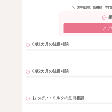
＼【即時回答】新機能「専門
アプ
0歳1カ月の
注目相談
も
0歳2カ月の
注目相談
も
おっぱい・ミルクの
注目相談