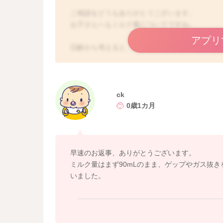
ご相談をどうもありがとうございます。
お子さんへもミルク量についてですね。
アプリ
日齢から考えると、今の一回のミルク量は特別
ここ一週間ほどで、吐き戻しが増えているように
みても、吐き戻しに変化が見られないというこ
た。
ck
ゲップが出ても出なくても関係はなさそうとい
0歳1カ月
も空気を飲み込んでしまうことがあります。
お腹にガスが溜まっていることがありましたら
お腹に溜まっていて、苦しいこともあるため、
た。
早速のお返事、ありがとうございます。
ミルク量はまず90mLのまま、ゲップやガス抜
よかったら足を自転車漕ぎをするように運動を
いました。
る、綿棒浣腸をしてガス抜きをしてあげるよう
そうされてみて、また様子に何かいい変化が見
どうぞよろしくお願いします。