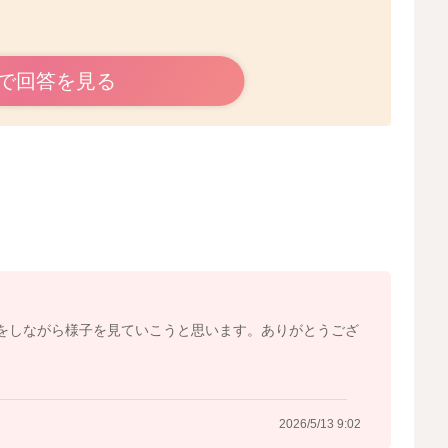
で回答を見る
多くはないかと思います。
感じられているということ、ミルク量を90mlに減らして
となので、ミルク量は今のままでも良いのかなと思いまし
うことなのですが、飲んでいる時以外にも泣いている時に
、その分吐き戻しをしやすくなることもあります。
体を捩らせて見せることもあるのではないかなと思いまし
きをしながら様子を見ていこうと思います。ありがとうござ
してもらってみたり、お腹の「の」の字のマッサージをす
にされるのもいいと思いますよ。
られることはあるか見てみていただけたらと思います。
2026/5/13 9:02