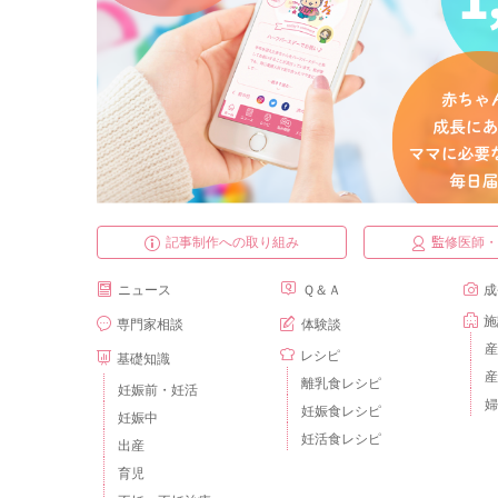
記事制作への取り組み
監修医師
ニュース
Ｑ＆Ａ
成
施
専門家相談
体験談
産
レシピ
基礎知識
産
離乳食レシピ
妊娠前・妊活
婦
妊娠食レシピ
妊娠中
妊活食レシピ
出産
育児