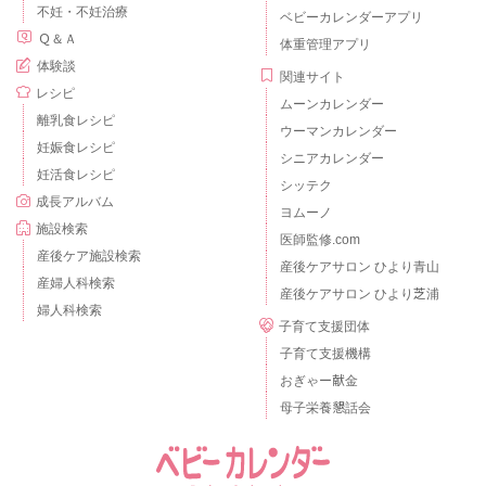
不妊・不妊治療
ベビーカレンダーアプリ
Ｑ＆Ａ
体重管理アプリ
体験談
関連サイト
レシピ
ムーンカレンダー
離乳食レシピ
ウーマンカレンダー
妊娠食レシピ
シニアカレンダー
妊活食レシピ
シッテク
成長アルバム
ヨムーノ
施設検索
医師監修.com
産後ケア施設検索
産後ケアサロン ひより青山
産婦人科検索
産後ケアサロン ひより芝浦
婦人科検索
子育て支援団体
子育て支援機構
おぎゃー献金
母子栄養懇話会