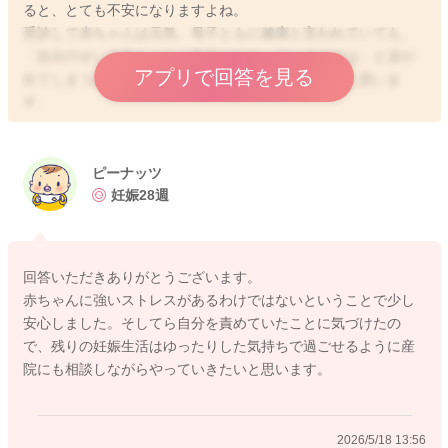
ると、とても不安になりますよね。
受診して赤ちゃんは元気、母子ともに健康と言われていても、
「自分のせいで赤ちゃんに負担がかかっているのでは」と涙が
アプリで回答を見る
出てしまうほど心配になるお気持ち、自然なことだと思いま
す。
でも、心配してきちんと受診できていること自体が、赤ちゃん
を大切に思っている証です。
どうか「私がお母さんじゃなかったら」なんて、ご自身を責め
ピーナッツ
ないでくださいね。
妊娠28週
お腹の張りは、妊娠中期以降、疲れや動きすぎ、緊張などで感
じやすくなることがあります。
回答いただきありがとうございます。
赤ちゃんは羊水の中で守られていて、こうした張りで強いスト
赤ちゃんに強いストレスがあるわけではないということで少し
レスがかかるわけではありません。
安心しました。そしてら自分を責めていたことに気づけたの
異常がないと言われている場合は、張りを感じたときに「少し
で、残りの妊娠生活はゆったりした気持ちで過ごせるように産
休もうね、という体からの合図なんだな」と受け取って大丈夫
院にも相談しながらやっていきたいと思います。
ですよ。
今日からできる小さなこととして、張りを感じたら可能な範囲
で一度手を止めて、「座る」「姿勢を変える」「ゆっくり深呼
2026/5/18 13:56
吸する」などの時間を作ってみてください。