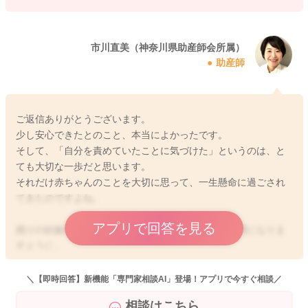
お腹に手を当てて「少し休もうね」「赤ちゃんは元気だね」と
声をかけるのもいいですね。
赤ちゃんにとって一番の栄養は、お母さんの笑顔やリラックス
市川直美（神奈川県助産師会所属）
助産師
した呼吸ですよ。
妊娠中は気持ちも揺れやすい時期です。
産院では体のことだけでなく、不安や涙が出ることも相談して
ご返信ありがとうございます。
大丈夫ですよ。
少し安心できたとのこと、本当によかったです。
休んでも張りが続く、痛みが強い、出血がある、胎動が少ない
そして、「自分を責めていたことに気づけた」というのは、と
などがあれば、迷わず産院へ連絡してくださいね。
ても大切な一歩だと思います。
一人で抱え込まなくて大丈夫ですよ。
それだけ赤ちゃんのことを大切に思って、一生懸命に過ごされ
てきたのですよね。
アプリで回答を見る
残りの妊娠生活が、少しでも穏やかで安心できる時間になりま
2026/5/15 10:04
すように。
お一人で抱え込まず、また不安なことがあればいつでも相談し
てくださいね。
＼【即時回答】新機能「専門家相談AI」登場！アプリで今すぐ相談／
相談はこちら