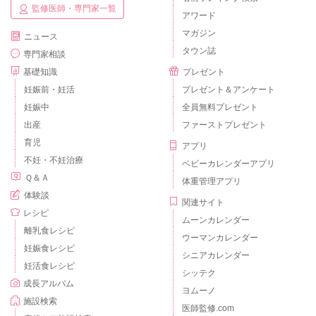
監修医師・専門家一覧
アワード
マガジン
ニュース
タウン誌
専門家相談
基礎知識
プレゼント
妊娠前・妊活
プレゼント＆アンケート
妊娠中
全員無料プレゼント
出産
ファーストプレゼント
育児
アプリ
不妊・不妊治療
ベビーカレンダーアプリ
Ｑ＆Ａ
体重管理アプリ
体験談
関連サイト
レシピ
ムーンカレンダー
離乳食レシピ
ウーマンカレンダー
妊娠食レシピ
シニアカレンダー
妊活食レシピ
シッテク
成長アルバム
ヨムーノ
施設検索
医師監修.com