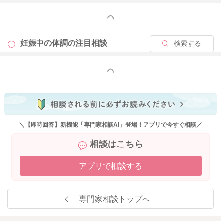
もっと見る
2026/5/12 19:15
妊娠中の体調の
注目相談
検索する
もっと見る
＼【即時回答】新機能「専門家相談AI」登場！アプリで今すぐ相談／
相談はこちら
アプリで相談する
専門家相談トップへ