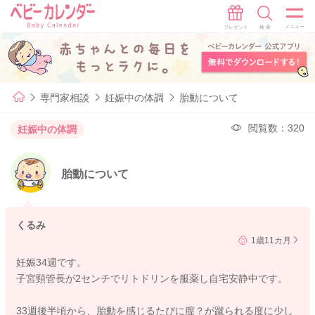
専門家相談
妊娠中の体調
胎動について
閲覧数：320
妊娠中の体調
胎動について
くるみ
1歳11カ月
妊娠34週です。
子宮頸管長が2センチでリトドリンを服薬し自宅安静中です。
33週後半頃から、胎動を感じるたびに膣？が蹴られる度に少し