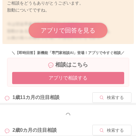
ご相談をどうもありがとうございます。
胎動についてですね。
今は切迫早産で自宅安静中なのですね。
アプリで回答を見る
胎動があると膣のあたりに少し痛みを感じるのですね。
お腹の張りが増えていることはないでしょうか？
赤ちゃんの体勢により、膣のあたりに痛みを感じやすくなって
いることもあるのだろうかと思いました。
＼【即時回答】新機能「専門家相談AI」登場！アプリで今すぐ相談／
相談はこちら
お腹の張りが増えていたり、痛みが強まることがなければ、様
子を見ていただいても良いのではないかと思います。
アプリで相談する
もしお腹の張りが増えたり、胎動で膣のあたりに痛みが強まっ
てくる、またもし出血がありましたら、早めに受診をなさって
みてください。
1歳11カ月の
注目相談
検索する
ご心配が残る時にも、かかりつけの先生へご相談いただくのも
いいと思います。
安心できるようになさってみてください。
もっと見る
よかったら参考になさってください。
2歳0カ月の
注目相談
検索する
どうぞよろしくお願いします。