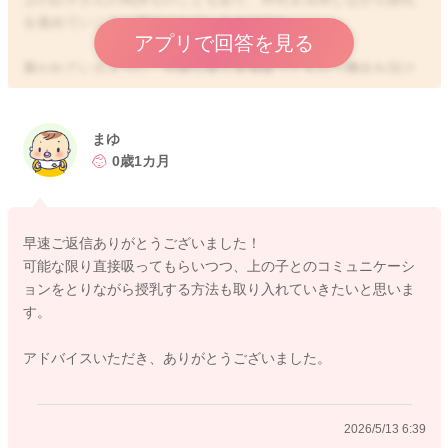
を進めていこうと検討されているのですね。
アプリで回答を見る
書かれているように、可能な限り直接吸ってもらう機会を設け
ていかれるといいと思います。
特に夜間こそ、直接吸ってもらうことを続けられることで、分
泌が大きく減ってしまうことを防げるかと思います。
まゆ
0歳1カ月
上のお子さんがいる時にも、まゆさんにはそっと手を添えてい
るだけのような状態で直接授乳ができるように、クッションや
バスタオルなど活用して頂き、反対側の空いている方の手で、
早速ご返信ありがとうございました！
隣に座ってもらっている上のお子さんのことを撫でてもらった
可能な限り直接吸ってもらいつつ、上の子とのコミュニケーシ
り、お話をされたりすることも少しずつ試されてみるのはどう
ョンをとりながら授乳する方法も取り入れていきたいと思いま
かなとも思いました。
す。
授乳はしているけれど、反対側のては止めて、お子さんに向き
合ってあげられるようにされてみることでも、少し上のお子さ
アドバイスいただき、ありがとうございました。
んの気持ちも変わることはないかなと思いました。
実際の上のお子さんの様子はわからないのですが、搾乳をされ
2026/5/13 6:39
ることも大変な時もあるかと思いましたので、少しずつ上のお