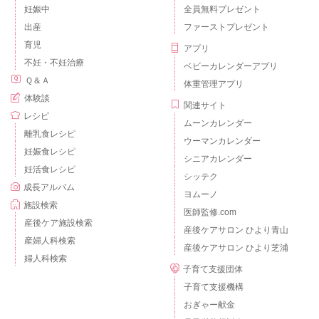
妊娠中
全員無料プレゼント
出産
ファーストプレゼント
育児
アプリ
不妊・不妊治療
ベビーカレンダーアプリ
Ｑ＆Ａ
体重管理アプリ
体験談
関連サイト
レシピ
ムーンカレンダー
離乳食レシピ
ウーマンカレンダー
妊娠食レシピ
シニアカレンダー
妊活食レシピ
シッテク
成長アルバム
ヨムーノ
施設検索
医師監修.com
産後ケア施設検索
産後ケアサロン ひより青山
産婦人科検索
産後ケアサロン ひより芝浦
婦人科検索
子育て支援団体
子育て支援機構
おぎゃー献金