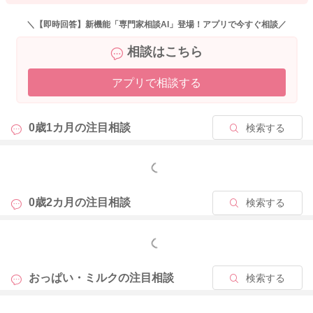
子さんとの折り合いをつけつつ、授乳をしていただけるように
なったらと思いました。
＼【即時回答】新機能「専門家相談AI」登場！アプリで今すぐ相談／
相談はこちら
よかったら参考になさってみてください。
どうぞよろしくお願いします。
アプリで相談する
0歳1カ月の
注目相談
検索する
2026/5/12 18:51
もっと見る
0歳2カ月の
注目相談
検索する
もっと見る
おっぱい・ミルクの
注目相談
検索する