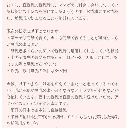
とくに、直授乳の授乳時に、ママが弟に付きっきりになってい
る状態にストレスを感じているようなので、搾乳機にて搾乳を
し、哺乳瓶で飲ませることを検討しています。
現在の状況は以下になります。
・第一子は完母で育て、今回も完母で育てることが可能なくら
い母乳の出はよい
・母乳過多くらいの勢いで授乳時に噴射してしまっている状態
・上の子優先の時間を作るため、1日1〜2回ミルクにしている
（その際は母乳はあげない）
・授乳回数（母乳のみ）は6〜7回
今後、以下のように対応を変えていきたいと思っているのです
が、乳頭混乱や母乳の出が悪くなるなどトラブルが起きないか
心配しています。夜中の授乳は直接の授乳を続けたいため、ア
ドバイスいただけますと幸いです。
・平日の日中は基本的に直接授乳
・平日の朝1回と夕方から夜2回、ミルクもしくは授乳した母乳
を哺乳瓶であげる