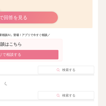
ね。
で回答を見る
カルシウムの塊になると思います。
したら、引き続き様子を見ていただいて良いと思います
家相談AI」登場！アプリで今すぐ相談／
たり、ぐったりする、機嫌や飲みが悪いなど、普段と変わ
相談はこちら
い。
リで相談する
検索する
2026/5/12 13:08
っと見る
検索する