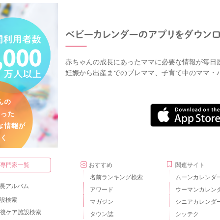
赤ちゃんの成長にあったママに必要な情報が毎日
妊娠から出産までのプレママ、子育て中のママ・
・専門家一覧
おすすめ
関連サイト
名前ランキング検索
ムーンカレンダ
長アルバム
アワード
ウーマンカレン
設検索
マガジン
シニアカレンダ
後ケア施設検索
タウン誌
シッテク