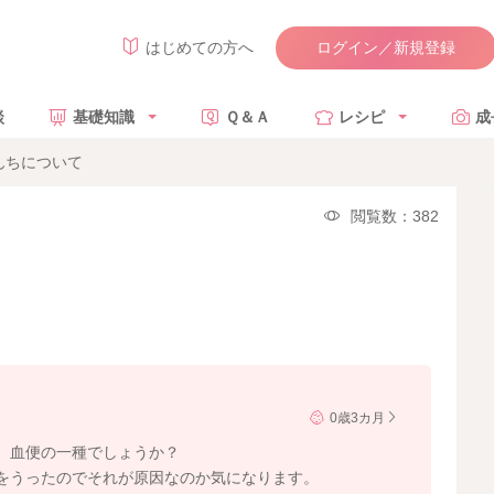
ログイン／新規登録
はじめての方へ
談
基礎知識
Ｑ＆Ａ
レシピ
成
んちについて
閲覧数：382
0歳3カ月
。血便の一種でしょうか？
をうったのでそれが原因なのか気になります。