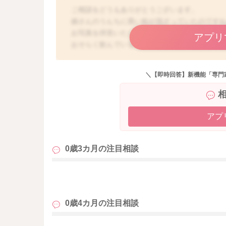
ご相談をどうもありがとうございます。
娘さんのうんちに黒い粒が混ざっていたのです
お写真を拝見いたしました。
アプリ
おそらく飲んでいるものに含まれる、脂肪分や
機嫌よく活気もあって哺乳状況も良好なようで
よ。
＼【即時回答】新機能「専門
もし今後、明らかに出血が見られるようになっ
ったことがありましたら受診をなさってくださ
どうぞよろしくお願いします。
アプ
0歳3カ月の
注目相談
も
0歳4カ月の
注目相談